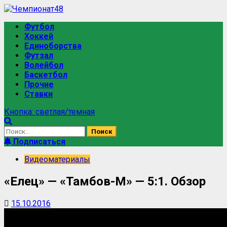
Футбол
Хоккей
Единоборства
Футзал
Волейбол
Баскетбол
Прочие
Ставки
Кнопка: светлая/темная
Подписаться
Видеоматериалы
«Елец» — «Тамбов-М» — 5:1. Обзор
15.10.2016