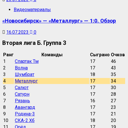
Видеоматериалы
«Новосибирск» — «Металлург» — 1:0. Обзор
16.07.2023
0
Вторая лига Б. Группа 3
Ранг
Команды
Сыграно
Очков
1
Спартак Тм
17
46
2
Волна
17
43
3
Шумбрат
18
35
4
Металлург
17
34
5
Салют
17
30
6
Сатурн
17
28
7
Рязань
16
27
8
Авангард
17
23
9
Родина-3
17
21
10
СКА-2 Хб
18
20
11
Орёл
17
19