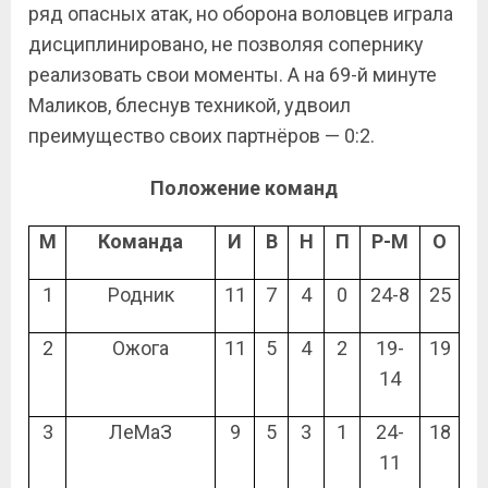
ряд опасных атак, но оборона воловцев играла
дисциплинировано, не позволяя сопернику
реализовать свои моменты. А на 69-й минуте
Маликов, блеснув техникой, удвоил
преимущество своих партнёров — 0:2.
Положение команд
М
Команда
И
В
Н
П
Р-М
О
1
Родник
11
7
4
0
24-8
25
2
Ожога
11
5
4
2
19-
19
14
3
ЛеМаЗ
9
5
3
1
24-
18
11