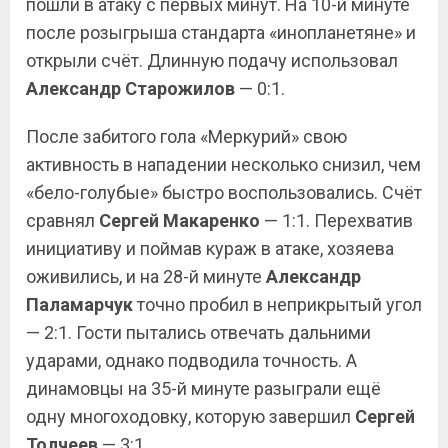
пошли в атаку с первых минут. На 10-й минуте
после розыгрыша стандарта «инопланетяне» и
открыли счёт. Длинную подачу использовал
Александр
Старожилов
— 0:1.
После забитого гола «Меркурий» свою
активность в нападении несколько снизил, чем
«бело-голубые» быстро воспользовались. Счёт
сравнял
Сергей Макаренко
— 1:1. Перехватив
инициативу и поймав кураж в атаке, хозяева
оживились, и на 28-й минуте
Александр
Паламарчук
точно пробил в неприкрытый угол
— 2:1. Гости пытались отвечать дальними
ударами, однако подводила точность. А
динамовцы на 35-й минуте разыграли ещё
одну многоходовку, которую завершил
Сергей
Толчеев
— 3:1.