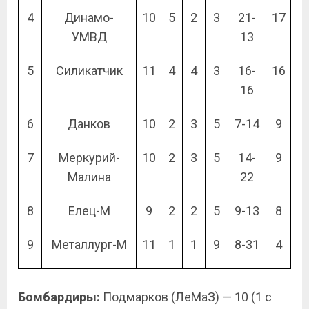
4
Динамо-
10
5
2
3
21-
17
УМВД
13
5
Силикатчик
11
4
4
3
16-
16
16
6
Данков
10
2
3
5
7-14
9
7
Меркурий-
10
2
3
5
14-
9
Малина
22
8
Елец-М
9
2
2
5
9-13
8
9
Металлург-М
11
1
1
9
8-31
4
Бомбардиры:
Подмарков (ЛеМаЗ) — 10 (1 с