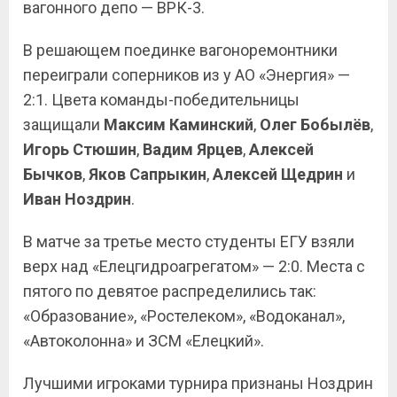
вагонного депо — ВРК-3.
В решающем поединке вагоноремонтники
переиграли соперников из у АО «Энергия» —
2:1. Цвета команды-победительницы
защищали
Максим Каминский
,
Олег
Бобылёв
,
Игорь
Стюшин
,
Вадим
Ярцев
,
Алексей
Бычков
,
Яков
Сапрыкин
,
Алексей
Щедрин
и
Иван
Ноздрин
.
В матче за третье место студенты ЕГУ взяли
верх над «Елецгидроагрегатом» — 2:0. Места с
пятого по девятое распределились так:
«Образование», «Ростелеком», «Водоканал»,
«Автоколонна» и ЗСМ «Елецкий».
Лучшими игроками турнира признаны Ноздрин