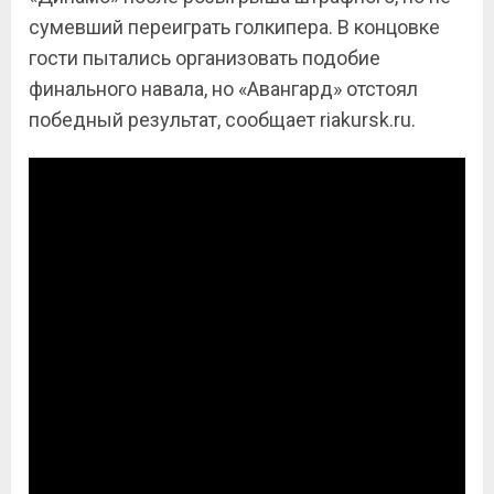
сумевший переиграть голкипера. В концовке
гости пытались организовать подобие
финального навала, но «Авангард» отстоял
победный результат, сообщает riakursk.ru.