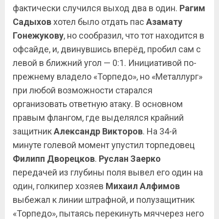
фактически случился выход два в один.
Рагим
Садыхов
хотел было отдать пас
Азамату
Гонежукову
, но сообразил, что тот находится в
офсайде, и, двинувшись вперёд, пробил сам с
левой в ближний угол — 0:1. Инициативой по-
прежнему владело «Торпедо», но «Металлург»
при любой возможности старался
организовать ответную атаку. В основном
правым флангом, где выделялся крайний
защитник
Александр Викторов
. На 34-й
минуте голевой момент упустил торпедовец
Филипп Дворецков
.
Руслан
Заерко
передачей из глубины поля вывел его один на
один, голкипер хозяев
Михаил Алфимов
выбежал к линии штрафной, и полузащитник
«Торпедо», пытаясь перекинуть мяччерез него