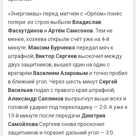
«Энергомаш» перед матчем с «Орлом» понёс
потери: из строя выбыли
Владислав
Фасхутдинов
и
Артём Самсонов
. Тем не
менее, хозяева открыли счёт уже на 4-й
минуте:
Максим Бурченко
передал мяч к
штрафной,
Виктор Сергеев
выскочил между
двух защитников, вышел один на один с
вратарём
Василием Азаровым
и точно пробил
в ближний угол. Через шесть минут
Сергей
Васильев
подал с правого края штрафной,
Александр Саплинов
выпрыгнул выше всех и
головой ударил под перекладину — 2:0. А уже к
13-й минуте после передачи
Дмитрия
Самойлова
Сергеев снова проскочил
защитников и поразил дальний угол — 3:0.