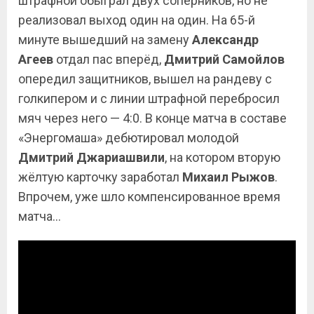
штрафной обыграл двух соперников, но не
реализовал выход один на один. На 65-й
минуте вышедший на замену
Александр
Агеев
отдал пас вперёд,
Дмитрий Самойлов
опередил защитников, вышел на рандеву с
голкипером и с линии штрафной перебросил
мяч через него — 4:0. В конце матча в составе
«Энергомаша» дебютировал молодой
Дмитрий Джариашвили
, на котором вторую
жёлтую карточку заработал
Михаил Рыжов
.
Впрочем, уже шло компенсированное время
матча…