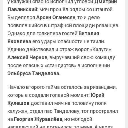
у калужан опасно исполнил угловой
Дмитрий
Лавлинский
: мяч прошёл рядом со штангой.
Выделялся
Арсен Оганесян
, то и дело
появлявшийся в штрафной площади рязанцев.
Однако для голкипера гостей
Виталия
Яковлева
его удары опасности не таили.
Удачно действовал и страж ворот «Калуги»
Алексей Чернов
, выручавший свою команду
после опасных «стандартов» в исполнении
Эльбруса Танделова
.
Начало второго тайма осталось за рязанцами,
которые создали голевой момент:
Юрий
Кулешов
доставил мяч на половину поля
калужан, отдал пас Танделову, тот прострелил
на
Георгия
Журавлёва
, но молодой
нападающий не дотянулся до мяча. А через