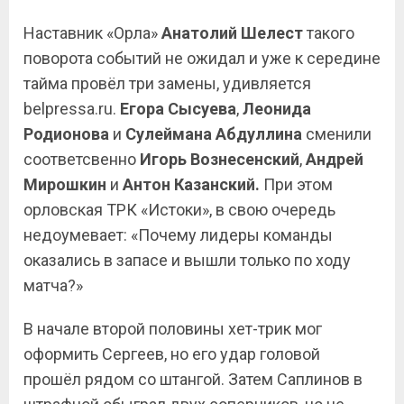
Наставник «Орла»
Анатолий Шелест
такого
поворота событий не ожидал и уже к середине
тайма провёл три замены, удивляется
belpressa.ru.
Егора Сысуева
,
Леонида
Родионова
и
Сулеймана
Абдуллина
сменили
соответсвенно
Игорь
Вознесенский
,
Андрей
Мирошкин
и
Антон
Казанский.
При этом
орловская ТРК «Истоки», в свою очередь
недоумевает: «Почему лидеры команды
оказались в запасе и вышли только по ходу
матча?»
В начале второй половины хет-трик мог
оформить Сергеев, но его удар головой
прошёл рядом со штангой. Затем Саплинов в