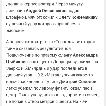
, попал в корпус вратаря. Через минуту
липчанин
Андрей Овчинников
подал
штрафной, мяч отскочил к
Олегу
Кожемякину
,
пушечный удар которого пришёлся в
«молоко».
А первая же контратака «Торпедо» во втором
тайме оказалась результативной.
Подключение по правому флангу
Александра
Цыбикова
, пас в центр Дворецкову, скидка на
Заерко и бильярдный удар последнего в
дальний угол — 0:2. «Металлург» на какое-то
время расклеился. Тут же
Дмитрий
Соколов
легко убежал по левому флангу, отдал пас в
центр Гонежукову, но форвард простил хозяев,
не попав в створ метров с шести. На 70-й