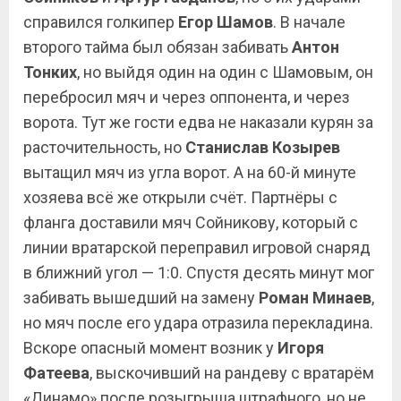
справился голкипер
Егор
Шамов
. В начале
второго тайма был обязан забивать
Антон
Тонких
, но выйдя один на один с Шамовым, он
перебросил мяч и через оппонента, и через
ворота. Тут же гости едва не наказали курян за
расточительность, но
Станислав
Козырев
вытащил мяч из угла ворот. А на 60-й минуте
хозяева всё же открыли счёт. Партнёры с
фланга доставили мяч Сойникову, который с
линии вратарской переправил игровой снаряд
в ближний угол — 1:0. Спустя десять минут мог
забивать вышедший на замену
Роман
Минаев
,
но мяч после его удара отразила перекладина.
Вскоре опасный момент возник у
Игоря
Фатеева
, выскочивший на рандеву с вратарём
«Динамо» после розыгрыша штрафного, но не