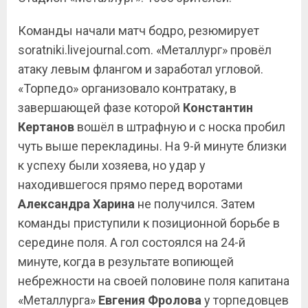
Команды начали матч бодро, резюмирует
soratniki.livejournal.com. «Металлург» провёл
атаку левым флангом и заработал угловой.
«Торпедо» организовало контратаку, в
завершающей фазе которой
Константин
Кертанов
вошёл в штрафную и с носка пробил
чуть выше перекладины. На 9-й минуте близки
к успеху были хозяева, но удар у
находившегося прямо перед воротами
Александра Харина
не получился. Затем
команды приступили к позиционной борьбе в
середине поля. А гол состоялся на 24-й
минуте, когда в результате вопиющей
небрежности на своей половине поля капитана
«Металлурга»
Евгения Фролова
у торпедовцев