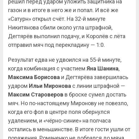
решил перед ударом уложить защитника на
газон и в итоге в него же и попал. И всё же
«Сатурн» открыл счёт. На 32-й минуте
Никитянова сбили около угла штрафной,
Дегтярёв выполнил подачу, и Королёв с лёта
отправил мяч под перекладину — 1:0.
Результат едва не удвоился на 55-й минуте,
когда комбинация с участием
Яна Шанина
,
Максима
Борисова
и Дегтярёва завершилась
ударом
Ильи Миронова
с линии штрафной —
Максим Староверов
в броске сумел достать
мяч. Но по-настоящему Миронову не повезло,
когда его фол в центре поля обернулся
удалением, и «чёрно-синие» на полчаса
остались в меньшинстве. В итоге гости ушли от
поражения. Романенко не добрался до мяча,