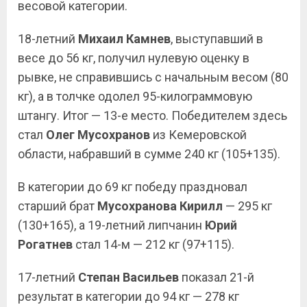
весовой категории.
18-летний
Михаил Камнев
, выступавший в
весе до 56 кг, получил нулевую оценку в
рывке, не справившись с начальным весом (80
кг), а в толчке одолел 95-килограммовую
штангу. Итог — 13-е место. Победителем здесь
стал
Олег
Мусохранов
из Кемеровской
области, набравший в сумме 240 кг (105+135).
В категории до 69 кг победу праздновал
старший брат
Мусохранова
Кирилл
— 295 кг
(130+165), а 19-летний липчанин
Юрий
Рогатнев
стал 14-м — 212 кг (97+115).
17-летний
Степан
Васильев
показал 21-й
результат в категории до 94 кг — 278 кг