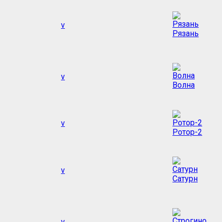
v
Рязань
v
Волна
v
Ротор-2
v
Сатурн
v