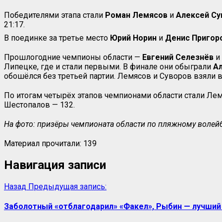
Победителями этапа стали
Роман Лемясов
и
Алексей
Су
21:17.
В поединке за третье место
Юрий
Норин
и
Денис
Пригор
Прошлогодние чемпионы области —
Евгений
Селезнёв
и
Липецке, где и стали первыми. В финале они обыграли
А
обошёлся без третьей партии. Лемясов и Суворов взяли 
По итогам четырёх этапов чемпионами области стали Лем
Шестопалов — 132.
На фото: призёры чемпионата области по пляжному волей
Материал прочитали:
139
Навигация записи
Назад
Предыдущая запись:
Заболотный «отблагодарил» «Факел», Рыбин — лучший 