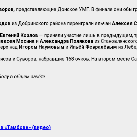
воров,
представляющие Донское УМГ. В финале они обыг
одов
из Добринского района переиграли ельчан
Алексея
С
Евгений
Козлов
— приняли участие лишь в предыдущем, т
лексея
Мосина
и
Александра
Полякова
из Становлянского 
верх над
Игорем
Наумовым
и
Ильёй
Февралёвым
из Лебед
ясов и Суворов, набравшие 168 очков. На втором месте Са
болу в общем зачёте
в «Тамбове» (видео)