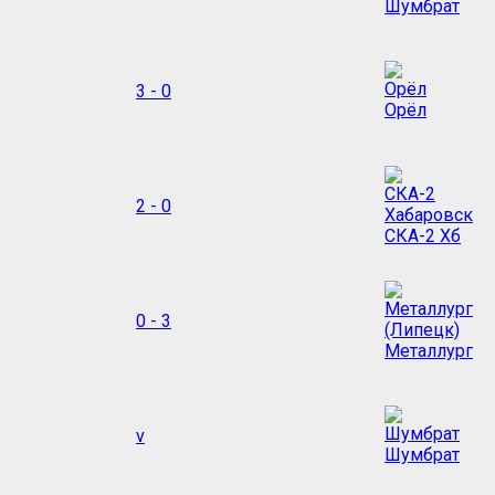
Шумбрат
3 - 0
Орёл
2 - 0
СКА-2 Хб
0 - 3
Металлург
v
Шумбрат