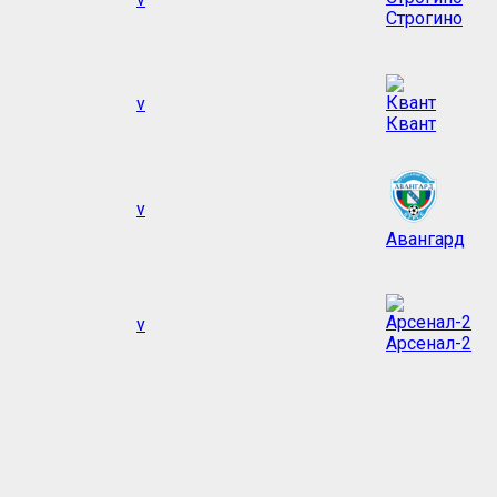
Строгино
v
Квант
v
Авангард
v
Арсенал-2