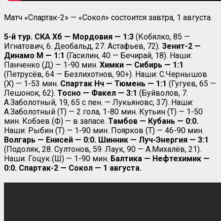
Матч «Спартак-2» — «Сокол» состоится завтра, 1 августа.
5-й тур. СКА Хб — Мордовия — 1:3
(Кобялко, 85 —
Игнатович, 6. Деобальд, 27. Астафьев, 72).
Зенит-2 —
Динамо М — 1:1
(Гасилин, 40 — Бечирай, 18). Наши:
Панченко (Д) — 1-90 мин.
Химки — Сибирь — 1:1
(Петрусёв, 64 — Безлихотнов, 90+). Наши: С.Чернышов
(Х) — 1-53 мин.
Спартак Нч — Тюмень — 1:1
(Гугуев, 65 —
Лешонок, 62).
Тосно — Факел — 3:1
(Буйволов, 7.
А.Заболотный, 19, 65 с пен. — Лукьяновс, 37).
Наши:
А.Заболотный (Т) — 2 гола, 1-80 мин. Кутьин (Т) — 1-50
мин. Кобзев (Ф) — в запасе.
Тамбов — Кубань — 0:0.
Наши: Рыбин (Т) — 1-90 мин. Поярков (Т) — 46-90 мин.
Волгарь — Енисей — 0:0. Шинник — Луч-Энергия — 3:1
(Подоляк, 28. Султонов, 59. Лаук, 90 — А.Михалёв, 21).
Наши: Гоцук (Ш) — 1-90 мин.
Балтика — Нефтехимик —
0:0. Спартак-2 — Сокол — 1 августа.