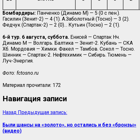
Бомбардиры:
Панченко (Динамо М) — 5 (0 с пен.).
Гасилин (Зенит-2) — 4 (1). А.Заболотный (Тосно) — 3 (2).
Федчук (Спартак-2) — 2 (0)… Кутьин (Тосно) — 2 (1).
6-й тур. 6 августа, суббота.
Енисей — Спартак Нч.
Динамо М — Волгарь. Балтика — Зенит-2. Кубань — СКА
Хб. Мордовия — Химки. Факел — Тамбов. Сокол — Тосно.
Шинник — Спартак-2. Нефтехимик — Сибирь. Тюмень —
Луч-Энергия.
Фото:
fctosno.ru
Материал прочитали:
172
Навигация записи
Назад
Предыдущая запись:
Были шансы на «золото», но остались и без «бронзы»
(видео)