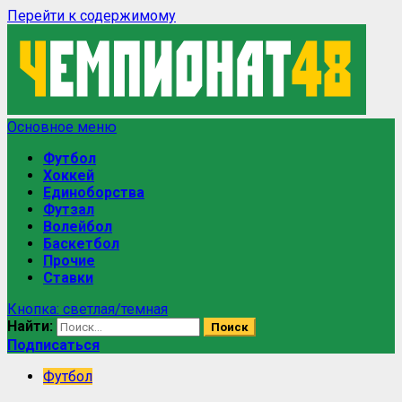
Перейти к содержимому
Основное меню
Футбол
Хоккей
Единоборства
Футзал
Волейбол
Баскетбол
Прочие
Ставки
Кнопка: светлая/темная
Найти:
Подписаться
Футбол