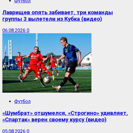
Футбол
Лаврищев опять забивает, три команды
группы 3 вылетели из Кубка (видео)
06.08.2026
0
Футбол
«Шумбрат» отшумелся, «Строгино» удивляет,
«Спартак» верен своему курсу (видео)
05.08.2026
0