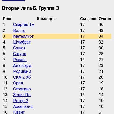
Вторая лига Б. Группа 3
Ранг
Команды
Сыграно
Очков
1
Спартак Тм
17
46
2
Волна
17
43
3
Металлург
17
34
4
Шумбрат
17
32
5
Салют
17
30
6
Сатурн
17
28
7
Рязань
16
27
8
Авангард
17
23
9
Родина-3
17
21
10
СКА-2 Хб
17
20
11
Орёл
17
19
12
Строгино
17
18
13
Зенит Пн
16
14
14
Ротор-2
17
10
15
Арсенал-2
17
10
16
Квант
17
6