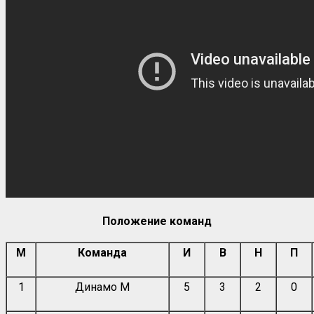
Положение команд
М
Команда
И
В
Н
П
1
Динамо М
5
3
2
0