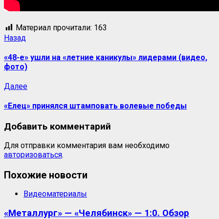
Материал прочитали:
163
Навигация
Предыдущая
Назад
запись:
записи
«48-е» ушли на «летние каникулы» лидерами (видео,
фото)
Следующая
Далее
запись:
«Елец» принялся штамповать волевые победы
Добавить комментарий
Для отправки комментария вам необходимо
авторизоваться
.
Похожие новости
Видеоматериалы
«Металлург» — «Челябинск» — 1:0. Обзор