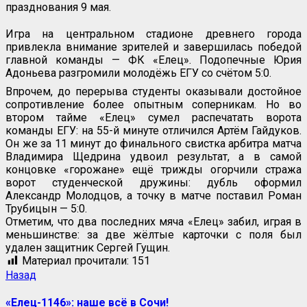
празднования 9 мая.
Игра на центральном стадионе древнего города
привлекла внимание зрителей и завершилась победой
главной команды — ФК «Елец». Подопечные Юрия
Адоньева разгромили молодёжь ЕГУ со счётом 5:0.
Впрочем, до перерыва студенты оказывали достойное
сопротивление более опытным соперникам. Но во
втором тайме «Елец» сумел распечатать ворота
команды ЕГУ: на 55-й минуте отличился Артём Гайдуков.
Он же за 11 минут до финального свистка арбитра матча
Владимира Щедрина удвоил результат, а в самой
концовке «горожане» ещё трижды огорчили стража
ворот студенческой дружины: дубль оформил
Александр Молодцов, а точку в матче поставил Роман
Трубицын — 5:0.
Отметим, что два последних мяча «Елец» забил, играя в
меньшинстве: за две жёлтые карточки с поля был
удален защитник Сергей Гущин.
Материал прочитали:
151
Навигация
Предыдущая
Назад
запись:
записи
«Елец-1146»: наше всё в Сочи!