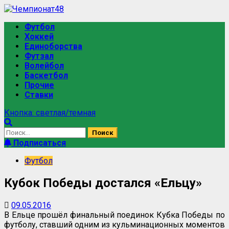
Перейти
к
Основное
Футбол
содержимому
меню
Хоккей
Единоборства
Футзал
Волейбол
Баскетбол
Прочие
Ставки
Кнопка: светлая/темная
Найти:
Подписаться
Футбол
Кубок Победы достался «Ельцу»
09.05.2016
В Ельце прошёл финальный поединок Кубка Победы по
футболу, ставший одним из кульминационных моментов