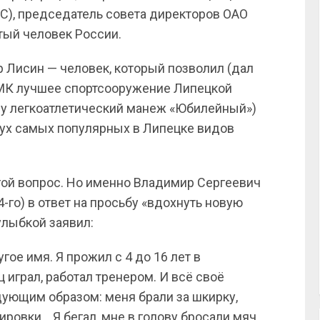
С), председатель совета директоров ОАО
тый человек России.
р Лисин — человек, который позволил (дал
МК лучшее спортсооружение Липецкой
иду легкоатлетический манеж «Юбилейный»)
вух самых популярных в Липецке видов
гой вопрос. Но именно Владимир Сергеевич
-го) в ответ на просьбу «вдохнуть новую
улыбкой заявил:
гое имя. Я прожил с 4 до 16 лет в
 играл, работал тренером. И всё своё
дующим образом: меня брали за шкирку,
ировки… Я бегал, мне в голову бросали мяч,