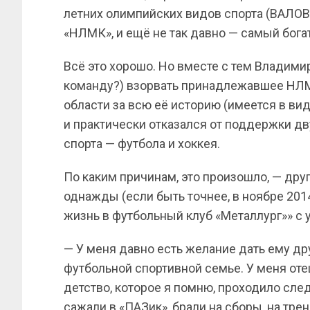
летних олимпийских видов спорта (ВАЛОВ
«НЛМК», и ещё не так давно — самый бога
Всё это хорошо. Но вместе с тем Владими
команду?) взорвать принадлежавшее НЛ
области за всю её историю (имеется в в
и практически отказался от поддержки д
спорта — футбола и хоккея.
По каким причинам, это произошло, — дру
однажды (если быть точнее, в ноябре 2014
жизнь в футбольный клуб «Металлург»» с 
— У меня давно есть желание дать ему дру
футбольной спортивной семье. У меня отец
детство, которое я помню, проходило сле
сажали в «ПАЗик», брали на сборы, на трен