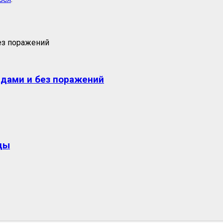
едами и без поражений
ды