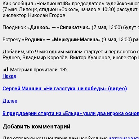
Как сообщил «Чемпионат48» председатель судейско-инсп
(7 мая, Липецк, стадион «Сокол», начало в 10:30) рассу
инспектор Николай Егоров.
Поединок
«Данков» — «Силикатчик»
(7 мая, 13:00) буду
Встречу
«Родник» — «Меркурий-Малина»
(9 мая, 13:00) 
Добавим, что 9 мая одним матчем стартует и первенство 
Руднев, Владимир Королёв, Виктор Кузнецов, инспектор
Материал прочитали:
182
Назад
Сергей Машнин: «Ни галстука, ни победы» (видео)
Далее
В преддверии старта из «Ельца» ушли два игрока осно
Добавить комментарий
Для отправки комментария вам необходимо
авторизоват