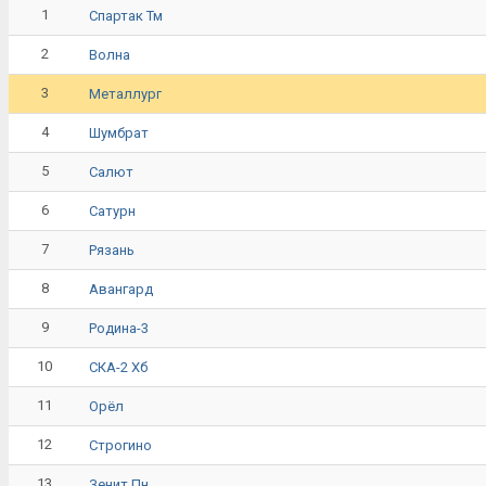
1
Спартак Тм
2
Волна
3
Металлург
4
Шумбрат
5
Салют
6
Сатурн
7
Рязань
8
Авангард
9
Родина-3
10
СКА-2 Хб
11
Орёл
12
Строгино
13
Зенит Пн