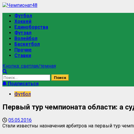
Футбол
Хоккей
Единоборства
Футзал
Волейбол
Баскетбол
Прочие
Ставки
Кнопка: светлая/темная
Подписаться
Футбол
Первый тур чемпионата области: а су
05.05.2016
Стали известны назначения арбитров на первый тур чемп