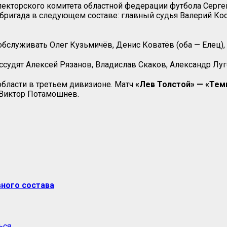
екторского комитета областной федерации футбола Серге
дит бригада в следующем составе: главный судья Валерий 
т обслуживать Олег Кузьмичёв, Денис Коватёв (оба — Елец)
рассудят Алексей Рязанов, Владислав Скаков, Александр Лу
области в третьем дивизионе. Матч
«Лев Толстой» — «Тем
 Виктор Потамошнев.
вного состава
ься
.