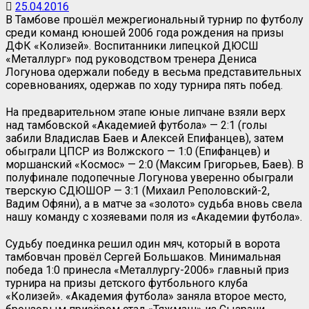
25.04.2016
В Тамбове прошёл межрегиональный турнир по футболу
среди команд юношей 2006 года рождения на призы
ДФК «Колизей». Воспитанники липецкой ДЮСШ
«Металлург» под руководством тренера Дениса
Логунова одержали победу в весьма представительных
соревнованиях, одержав по ходу турнира пять побед.
На предварительном этапе юные липчане взяли верх
над тамбовской «Академией футбола» — 2:1 (голы
забили Владислав Баев и Алексей Епифанцев), затем
обыграли ЦПСР из Волжского — 1:0 (Епифанцев) и
моршанский «Космос» — 2:0 (Максим Григорьев, Баев). В
полуфинале подопечные Логунова уверенно обыграли
тверскую СДЮШОР — 3:1 (Михаил Реполовский-2,
Вадим Офяни), а в матче за «золото» судьба вновь свела
нашу команду с хозяевами поля из «Академии футбола».
Судьбу поединка решил один мяч, который в ворота
тамбовчан провёл Сергей Большаков. Минимальная
победа 1:0 принесла «Металлургу-2006» главный приз
турнира на призы детского футбольного клуба
«Колизей». «Академия футбола» заняла второе место,