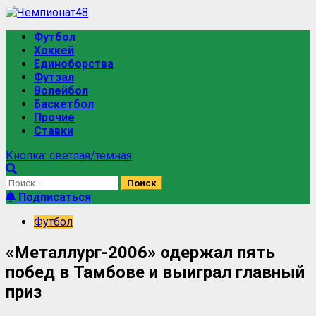
Футбол
Хоккей
Единоборства
Футзал
Волейбол
Баскетбол
Прочие
Ставки
Кнопка: светлая/темная
Подписаться
Футбол
«Металлург-2006» одержал пять
побед в Тамбове и выиграл главный
приз