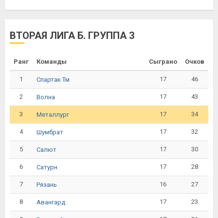
ВТОРАЯ ЛИГА Б. ГРУППА 3
Ранг
Команды
Сыграно
Очков
1
17
46
Спартак Тм
2
17
43
Волна
3
17
34
Металлург
4
17
32
Шумбрат
5
17
30
Салют
6
17
28
Сатурн
7
16
27
Рязань
8
17
23
Авангард