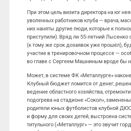
При этом цель визита директора на юг не
уволенных работников клуба — врача, мас
них наняты другие люди, которые к полноц
приступили). Вряд ли 55-летний Лысенко 
(к тому же срок дозаявок уже прошёл), бу
участие в тренировочном процессе — особ
во главе с Сергеем Машниным вроде бы н
Может, в системе ФК «Металлурге» након
Клубный бюджет ломится от денег, решен
ведение областного хозяйства, отремонти
подогрева на стадионе «Сокол», заменены
родители юных футболистов клубной ДЮС
и форму для своих детей, выстроена сис
титульного («Металлург» — это звучит го