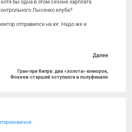
хотя бы одна в этом сезоне зарплата
контрольного Лысенко клуба?
иректор отправился на юг. Надо же и
Далее
Гран-при Кипра: два «золота» юниорок,
Фокеев-старший оступился в полуфинале
вторизоваться
.