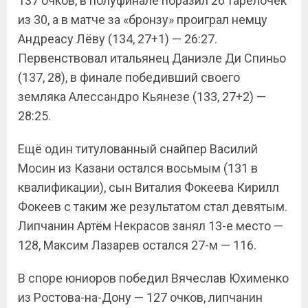
137 очков, в полуфинале поразил 26 тарелочек
из 30, а в матче за «бронзу» проиграл немцу
Андреасу Лёву (134, 27+1) — 26:27.
Первенствовал итальянец Даниэле Ди Спиньо
(137, 28), в финале победивший своего
земляка Алессандро Кьянезе (133, 27+2) —
28:25.
Ещё один титулованный снайпер Василий
Мосин из Казани остался восьмым (131 в
квалификации), сын Виталия Фокеева Кирилл
Фокеев с таким же результатом стал девятым.
Липчанин Артём Некрасов занял 13-е место —
128, Максим Лазарев остался 27-м — 116.
В споре юниоров победил Вячеслав Юхименко
из Ростова-на-Дону — 127 очков, липчанин