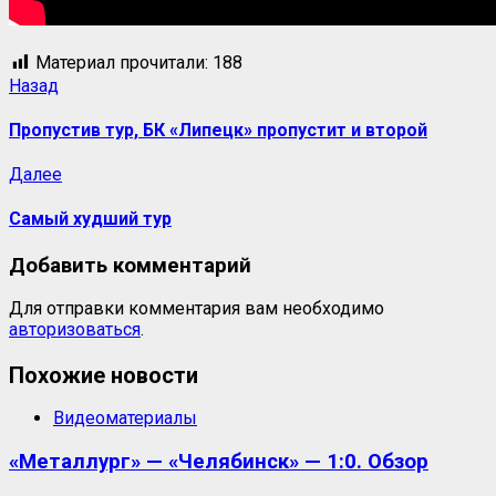
Материал прочитали:
188
Навигация
Предыдущая
Назад
запись:
записи
Пропустив тур, БК «Липецк» пропустит и второй
Следующая
Далее
запись:
Самый худший тур
Добавить комментарий
Для отправки комментария вам необходимо
авторизоваться
.
Похожие новости
Видеоматериалы
«Металлург» — «Челябинск» — 1:0. Обзор