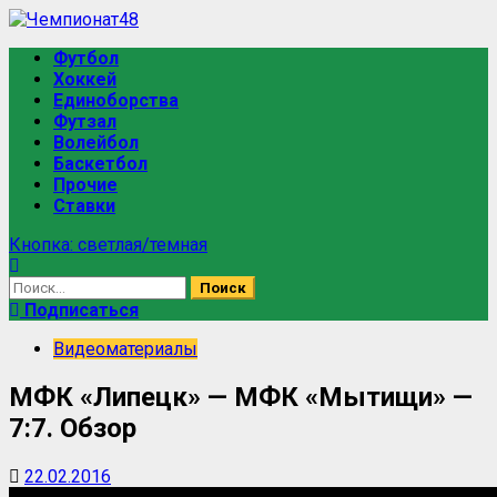
Перейти
к
Основное
Футбол
содержимому
меню
Хоккей
Единоборства
Футзал
Волейбол
Баскетбол
Прочие
Ставки
Кнопка: светлая/темная
Найти:
Подписаться
Видеоматериалы
МФК «Липецк» — МФК «Мытищи» —
7:7. Обзор
22.02.2016