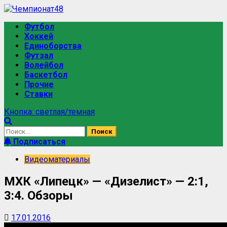
Перейти
к
Основное
Футбол
содержимому
меню
Хоккей
Единоборства
Футзал
Волейбол
Баскетбол
Прочие
Ставки
Кнопка: светлая/темная
Найти:
Подписаться
Видеоматериалы
МХК «Липецк» — «Дизелист» — 2:1,
3:4. Обзоры
17.01.2016