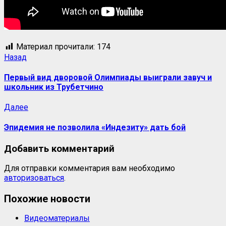
Материал прочитали:
174
Навигация
Предыдущая
Назад
запись:
записи
Первый вид дворовой Олимпиады выиграли завуч и
школьник из Трубетчино
Следующая
Далее
запись:
Эпидемия не позволила «Индезиту» дать бой
Добавить комментарий
Для отправки комментария вам необходимо
авторизоваться
.
Похожие новости
Видеоматериалы