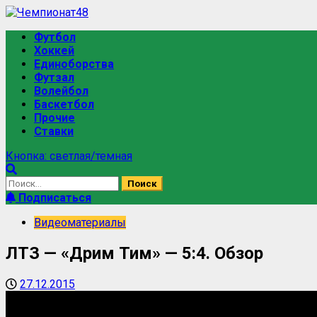
Футбол
Хоккей
Единоборства
Футзал
Волейбол
Баскетбол
Прочие
Ставки
Кнопка: светлая/темная
Подписаться
Видеоматериалы
ЛТЗ — «Дрим Тим» — 5:4. Обзор
27.12.2015