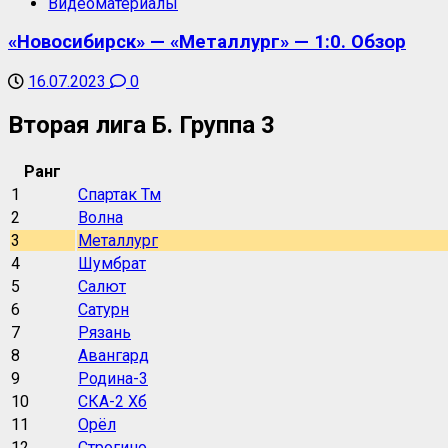
Видеоматериалы
«Новосибирск» — «Металлург» — 1:0. Обзор
16.07.2023
0
Вторая лига Б. Группа 3
Ранг
1
Спартак Тм
2
Волна
3
Металлург
4
Шумбрат
5
Салют
6
Сатурн
7
Рязань
8
Авангард
9
Родина-3
10
СКА-2 Хб
11
Орёл
12
Строгино