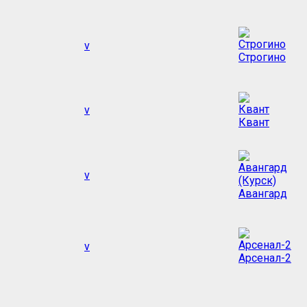
v
Строгино
v
Квант
v
Авангард
v
Арсенал-2