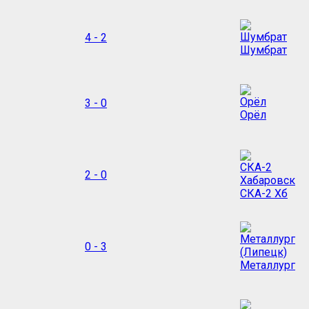
4 - 2
Шумбрат
3 - 0
Орёл
2 - 0
СКА-2 Хб
0 - 3
Металлург