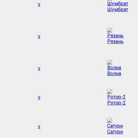
v
Шумбрат
v
Рязань
v
Волна
v
Ротор-2
v
Сатурн