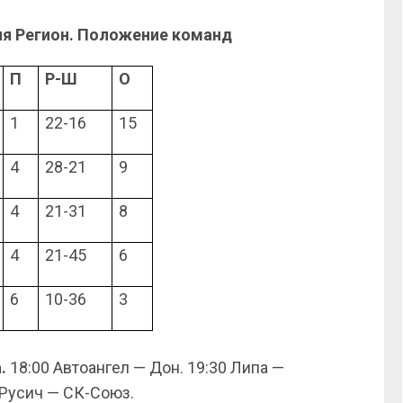
ия Регион. Положение команд
П
Р-Ш
О
1
22-16
15
4
28-21
9
4
21-31
8
4
21-45
6
6
10-36
3
а.
18:00 Автоангел — Дон. 19:30 Липа —
 Русич — СК-Союз.