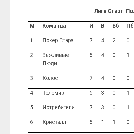
Лига Старт. П
М
Команда
И
В
Вб
Пб
1
Покер Старз
7
4
2
0
2
Вежливые
6
4
0
1
Люди
3
Колос
7
4
0
0
4
Телемир
6
3
0
1
5
Истребители
7
3
0
1
6
Кристалл
6
1
1
0