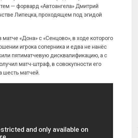
затем — форвард «Автоангела» Дмитрий
нстве Липецка, проходящем под эгидой
 матче «Дона» с «Сенцово», в ходе которого
ошении игрока соперника и едва не нанёс
жили пятиматчевую дисквалификацию, а с
получил матч-штраф, в совокупности его
а шесть матчей.