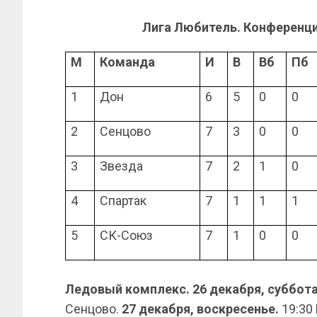
Лига Любитель. Конференц
М
Команда
И
В
Вб
Пб
1
Дон
6
5
0
0
2
Сенцово
7
3
0
0
3
Звезда
7
2
1
0
4
Спартак
7
1
1
1
5
СК-Союз
7
1
0
0
Ледовый комплекс. 26 декабря, суббот
Сенцово.
27 декабря, воскресенье.
19:30