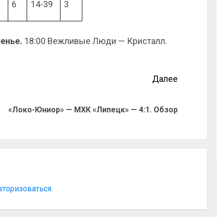
6
14-39
3
сенье.
18:00 Вежливые Люди — Кристалл.
Далее
«Локо-Юниор» — МХК «Липецк» — 4:1. Обзор
вторизоваться
.