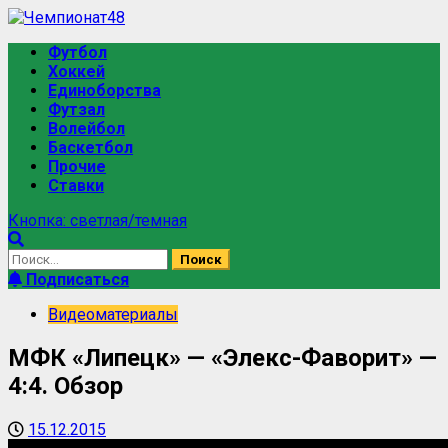
Футбол
Хоккей
Единоборства
Футзал
Волейбол
Баскетбол
Прочие
Ставки
Кнопка: светлая/темная
Подписаться
Видеоматериалы
МФК «Липецк» — «Элекс-Фаворит» —
4:4. Обзор
15.12.2015