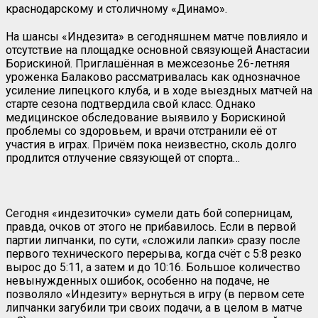
краснодарскому и столичному «Динамо».
На шансы «Индезита» в сегодняшнем матче повлияло и
отсутствие на площадке основной связующей Анастасии
Борискиной. Приглашённая в межсезонье 26-летняя
уроженка Балаково рассматривалась как однозначное
усиление липецкого клуба, и в ходе выездных матчей на
старте сезона подтвердила свой класс. Однако
медицинское обследование выявило у Борискиной
проблемы со здоровьем, и врачи отстранили её от
участия в играх. Причём пока неизвестно, сколь долго
продлится отлучение связующей от спорта…
Сегодня «индезиточки» сумели дать бой соперницам,
правда, очков от этого не прибавилось. Если в первой
партии липчанки, по сути, «сложили лапки» сразу после
первого технического перерыва, когда счёт с 5:8 резко
вырос до 5:11, а затем и до 10:16. Большое количество
невынужденных ошибок, особенно на подаче, не
позволяло «Индезиту» вернуться в игру (в первом сете
липчанки загубили три своих подачи, а в целом в матче