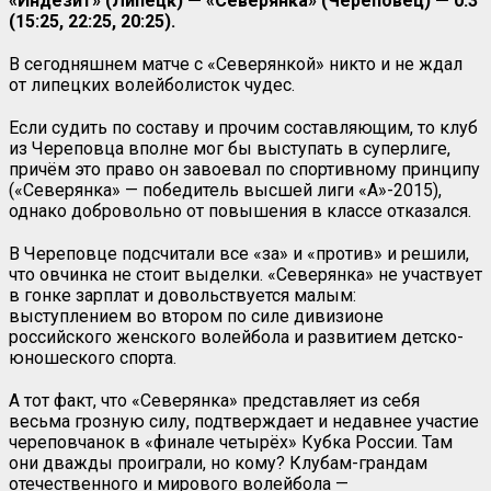
«Индезит» (Липецк) — «Северянка» (Череповец) — 0:3
(15:25, 22:25, 20:25).
В сегодняшнем матче с «Северянкой» никто и не ждал
от липецких волейболисток чудес.
Если судить по составу и прочим составляющим, то клуб
из Череповца вполне мог бы выступать в суперлиге,
причём это право он завоевал по спортивному принципу
(«Северянка» — победитель высшей лиги «А»-2015),
однако добровольно от повышения в классе отказался.
В Череповце подсчитали все «за» и «против» и решили,
что овчинка не стоит выделки. «Северянка» не участвует
в гонке зарплат и довольствуется малым:
выступлением во втором по силе дивизионе
российского женского волейбола и развитием детско-
юношеского спорта.
А тот факт, что «Северянка» представляет из себя
весьма грозную силу, подтверждает и недавнее участие
череповчанок в «финале четырёх» Кубка России. Там
они дважды проиграли, но кому? Клубам-грандам
отечественного и мирового волейбола —