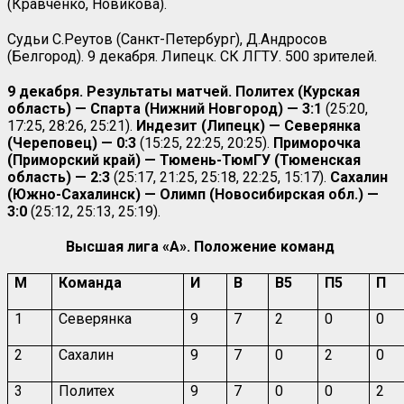
(Кравченко, Новикова).
Судьи С.Реутов (Санкт-Петербург), Д.Андросов
(Белгород). 9 декабря. Липецк. СК ЛГТУ. 500 зрителей.
9 декабря. Результаты матчей. Политех (Курская
область) — Спарта (Нижний Новгород) — 3:1
(25:20,
17:25, 28:26, 25:21).
Индезит (Липецк) — Северянка
(Череповец) — 0:3
(15:25, 22:25, 20:25).
Приморочка
(Приморский край) — Тюмень-ТюмГУ (Тюменская
область) — 2:3
(25:17, 21:25, 25:18, 22:25, 15:17).
Сахалин
(Южно-Сахалинск) — Олимп (Новосибирская обл.) —
3:0
(25:12, 25:13, 25:19).
Высшая лига «А». Положение команд
М
Команда
И
В
В5
П5
П
1
Северянка
9
7
2
0
0
2
Сахалин
9
7
0
2
0
3
Политех
9
7
0
0
2