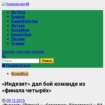
Футбол
Хоккей
Единоборства
Футзал
Волейбол
Баскетбол
Прочие
Ставки
Кнопка: светлая/темная
Подписаться
Волейбол
«Индезит» дал бой команде из
«финала четырёх»
09.12.2015