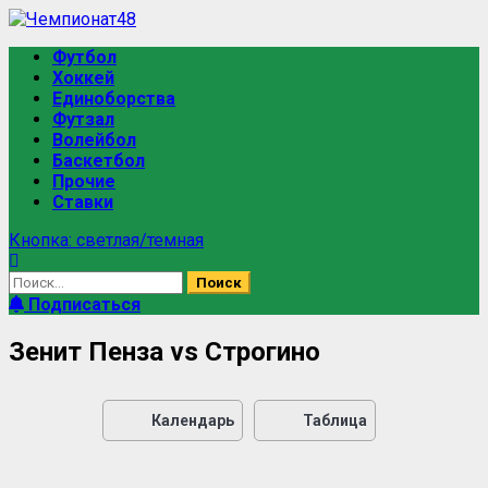
Футбол
Хоккей
Единоборства
Футзал
Волейбол
Баскетбол
Прочие
Ставки
Кнопка: светлая/темная
Подписаться
Зенит Пенза vs Строгино
Календарь
Таблица