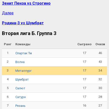
Зенит Пенза vs Строгино
Далее
Родина-3 vs Шумбрат
Вторая лига Б. Группа 3
Ранг
Команды
Сыграно
Очков
1
17
46
Спартак Тм
2
17
43
Волна
3
17
34
Металлург
4
17
32
Шумбрат
5
17
30
Салют
6
17
28
Сатурн
7
16
27
Рязань