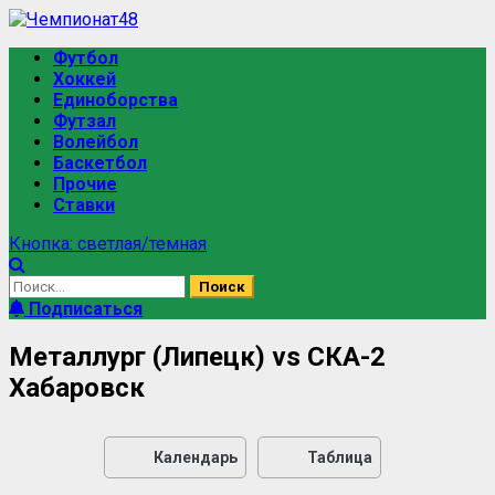
Футбол
Хоккей
Единоборства
Футзал
Волейбол
Баскетбол
Прочие
Ставки
Кнопка: светлая/темная
Подписаться
Металлург (Липецк) vs СКА-2
Хабаровск
Календарь
Таблица