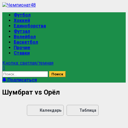
Футбол
Хоккей
Единоборства
Футзал
Волейбол
Баскетбол
Прочие
Ставки
Кнопка: светлая/темная
Подписаться
Шумбрат vs Орёл
Календарь
Таблица