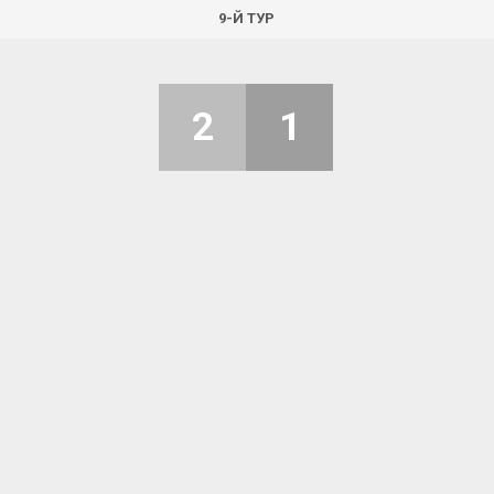
9-Й ТУР
2
1