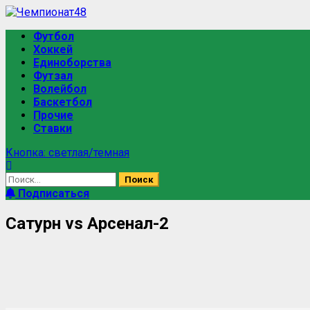
Футбол
Хоккей
Единоборства
Футзал
Волейбол
Баскетбол
Прочие
Ставки
Кнопка: светлая/темная
Подписаться
Сатурн vs Арсенал-2