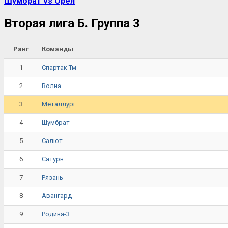
Шумбрат vs Орёл
Вторая лига Б. Группа 3
Ранг
Команды
1
Спартак Тм
2
Волна
3
Металлург
4
Шумбрат
5
Салют
6
Сатурн
7
Рязань
8
Авангард
9
Родина-3