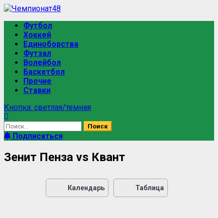
Футбол
Хоккей
Единоборства
Футзал
Волейбол
Баскетбол
Прочие
Ставки
Кнопка: светлая/темная
Подписаться
Зенит Пенза vs Квант
Календарь
Таблица