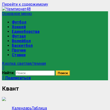
Перейти к содержимому
Основное меню
Футбол
Хоккей
Единоборства
Футзал
Волейбол
Баскетбол
Прочие
Ставки
Кнопка: светлая/темная
Найти:
Подписаться
Квант
Календарь
Таблица