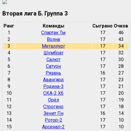
Вторая лига Б. Группа 3
Ранг
Команды
Сыграно
Очков
1
Спартак Тм
17
46
2
Волна
17
43
3
Металлург
17
34
4
Шумбрат
17
32
5
Салют
17
30
6
Сатурн
17
28
7
Рязань
16
27
8
Авангард
17
23
9
Родина-3
17
21
10
СКА-2 Хб
17
20
11
Орёл
17
19
12
Строгино
17
18
13
Зенит Пн
16
14
14
Ротор-2
17
10
15
Арсенал-2
17
10