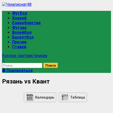
Футбол
Хоккей
Единоборства
Футзал
Волейбол
Баскетбол
Прочие
Ставки
Кнопка: светлая/темная
Подписаться
Рязань vs Квант
Календарь
Таблица