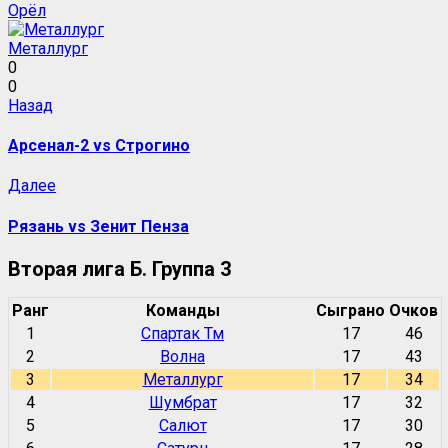
Орёл
Металлург
0
0
Навигация
Предыдущая
Назад
запись:
записи
Арсенал-2 vs Строгино
Следующая
Далее
запись:
Рязань vs Зенит Пенза
Вторая лига Б. Группа 3
Ранг
Команды
Сыграно
Очков
1
Спартак Тм
17
46
2
Волна
17
43
3
Металлург
17
34
4
Шумбрат
17
32
5
Салют
17
30