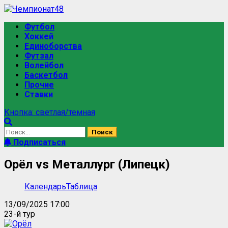
Перейти
к
Основное
Футбол
содержимому
меню
Хоккей
Единоборства
Футзал
Волейбол
Баскетбол
Прочие
Ставки
Кнопка: светлая/темная
Найти:
Подписаться
Орёл vs Металлург (Липецк)
Календарь
Таблица
13/09/2025 17:00
23-й тур