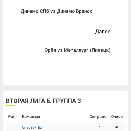
Динамо СПб vs Динамо Брянск
Далее
Орёл vs Металлург (Липецк)
ВТОРАЯ ЛИГА Б. ГРУППА 3
Ранг
Команды
Сыграно
Очков
1
17
46
Спартак Тм