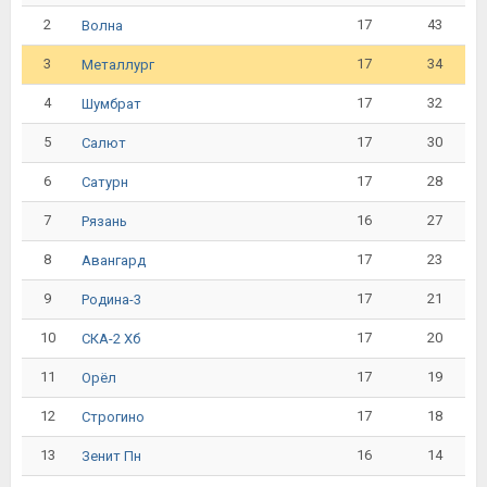
2
17
43
Волна
3
17
34
Металлург
4
17
32
Шумбрат
5
17
30
Салют
6
17
28
Сатурн
7
16
27
Рязань
8
17
23
Авангард
9
17
21
Родина-3
10
17
20
СКА-2 Хб
11
17
19
Орёл
12
17
18
Строгино
13
16
14
Зенит Пн