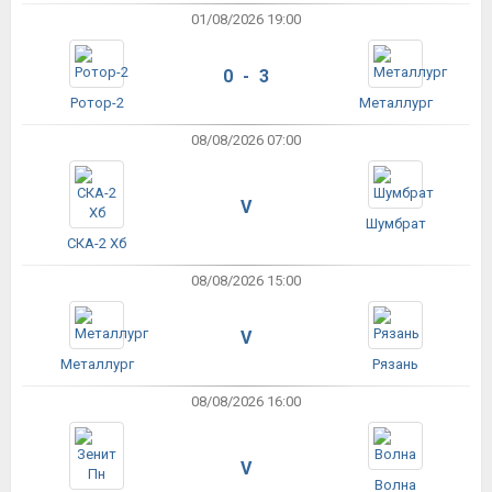
01/08/2026 19:00
0 - 3
Ротор-2
Металлург
08/08/2026 07:00
V
Шумбрат
СКА-2 Хб
08/08/2026 15:00
V
Металлург
Рязань
08/08/2026 16:00
V
Волна