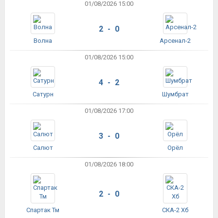
01/08/2026 15:00
2 - 0
Волна
Арсенал-2
01/08/2026 15:00
4 - 2
Сатурн
Шумбрат
01/08/2026 17:00
3 - 0
Салют
Орёл
01/08/2026 18:00
2 - 0
Спартак Тм
СКА-2 Хб