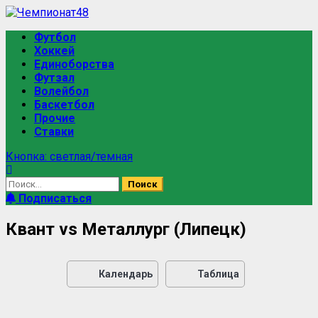
Футбол
Хоккей
Единоборства
Футзал
Волейбол
Баскетбол
Прочие
Ставки
Кнопка: светлая/темная
Подписаться
Квант vs Металлург (Липецк)
Календарь
Таблица