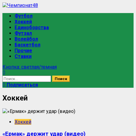
Футбол
Хоккей
Единоборства
Футзал
Волейбол
Баскетбол
Прочие
Ставки
Кнопка: светлая/темная
Подписаться
Хоккей
Хоккей
«Ермак» держит удар (видео)