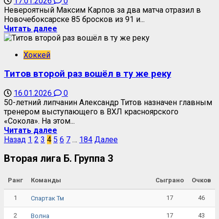
17.01.2026
0
Невероятный Максим Карпов за два матча отразил в
Новочебоксарске 85 бросков из 91 и...
Читать далее
Хоккей
Титов второй раз вошёл в ту же реку
16.01.2026
0
50-летний липчанин Александр Титов назначен главным
тренером выступающего в ВХЛ красноярского
«Сокола». На этом...
Читать далее
Назад
1
2
3
4
5
6
7
…
184
Далее
Вторая лига Б. Группа 3
Ранг
Команды
Сыграно
Очков
1
17
46
Спартак Тм
2
17
43
Волна