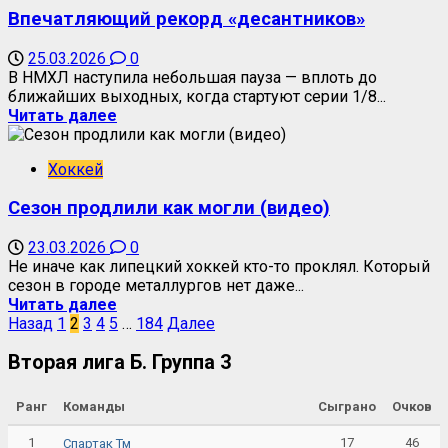
Впечатляющий рекорд «десантников»
25.03.2026
0
В НМХЛ наступила небольшая пауза — вплоть до
ближайших выходных, когда стартуют серии 1/8...
Читать далее
Хоккей
Сезон продлили как могли (видео)
23.03.2026
0
Не иначе как липецкий хоккей кто-то проклял. Который
сезон в городе металлургов нет даже...
Читать далее
Назад
1
2
3
4
5
…
184
Далее
Вторая лига Б. Группа 3
Ранг
Команды
Сыграно
Очков
1
17
46
Спартак Тм