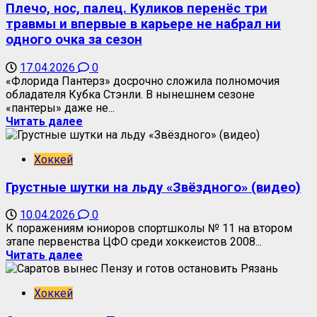
Плечо, нос, палец. Куликов перенёс три
травмы и впервые в карьере не набрал ни
одного очка за сезон
17.04.2026
0
«Флорида Пантерз» досрочно сложила полномочия
обладателя Кубка Стэнли. В нынешнем сезоне
«пантеры» даже не...
Читать далее
Хоккей
Грустные шутки на льду «Звёздного» (видео)
10.04.2026
0
К поражениям юниоров спортшколы № 11 на втором
этапе первенства ЦФО среди хоккеистов 2008...
Читать далее
Хоккей