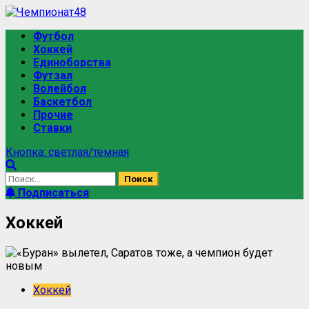
Футбол
Хоккей
Единоборства
Футзал
Волейбол
Баскетбол
Прочие
Ставки
Кнопка: светлая/темная
Подписаться
Хоккей
Хоккей