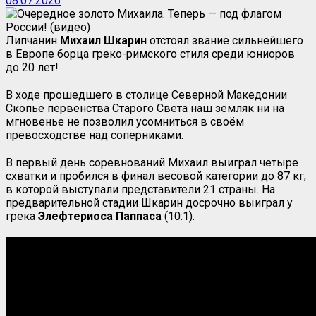
08.07.2026
Липчанин
Михаил
Шкарин
отстоял звание сильнейшего
в Европе борца греко-римского стиля среди юниоров
до 20 лет!
В ходе прошедшего в столице Северной Македонии
Скопье первенства Старого Света наш земляк ни на
мгновенье не позволил усомниться в своём
превосходстве над соперниками.
В первый день соревнований Михаил выиграл четыре
схватки и пробился в финал весовой категории до 87 кг,
в которой выступали представители 21 страны. На
предварительной стадии Шкарин досрочно выиграл у
грека
Элефтериоса
Паппаса
(10:1).