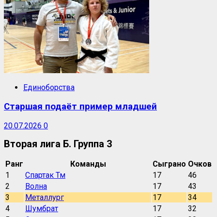
Единоборства
Старшая подаёт пример младшей
20.07.2026
0
Вторая лига Б. Группа 3
Ранг
Команды
Сыграно
Очков
1
Спартак Тм
17
46
2
Волна
17
43
3
Металлург
17
34
4
Шумбрат
17
32