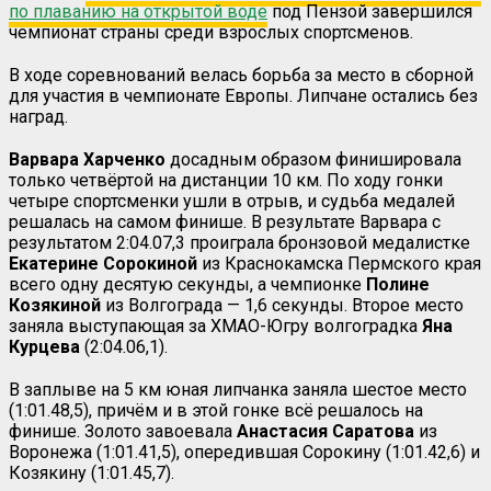
по плаванию на открытой воде
под Пензой завершился
чемпионат страны среди взрослых спортсменов.
В ходе соревнований велась борьба за место в сборной
для участия в чемпионате Европы. Липчане остались без
наград.
Варвара Харченко
досадным образом финишировала
только четвёртой на дистанции 10 км. По ходу гонки
четыре спортсменки ушли в отрыв, и судьба медалей
решалась на самом финише. В результате Варвара с
результатом 2:04.07,3 проиграла бронзовой медалистке
Екатерине
Сорокиной
из Краснокамска Пермского края
всего одну десятую секунды, а чемпионке
Полине
Козякиной
из Волгограда — 1,6 секунды. Второе место
заняла выступающая за ХМАО-Югру волгоградка
Яна
Курцева
(2:04.06,1).
В заплыве на 5 км юная липчанка заняла шестое место
(1:01.48,5), причём и в этой гонке всё решалось на
финише. Золото завоевала
Анастасия Саратова
из
Воронежа (1:01.41,5), опередившая Сорокину (1:01.42,6) и
Козякину (1:01.45,7).