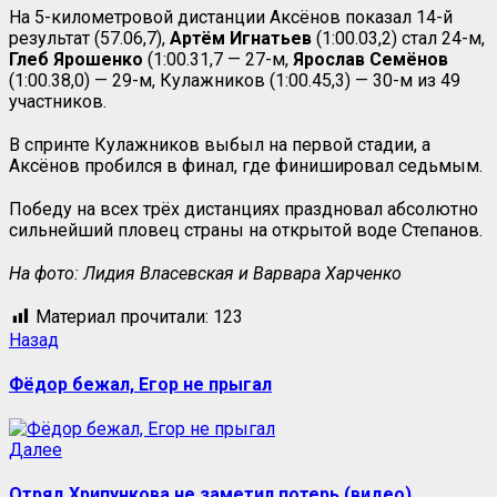
На 5-километровой дистанции Аксёнов показал 14-й
результат (57.06,7),
Артём Игнатьев
(1:00.03,2) стал 24-м,
Глеб Ярошенко
(1:00.31,7 — 27-м,
Ярослав Семёнов
(1:00.38,0) — 29-м, Кулажников (1:00.45,3) — 30-м из 49
участников.
В спринте Кулажников выбыл на первой стадии, а
Аксёнов пробился в финал, где финишировал седьмым.
Победу на всех трёх дистанциях праздновал абсолютно
сильнейший пловец страны на открытой воде Степанов.
На фото: Лидия Власевская и Варвара Харченко
Материал прочитали:
123
Навигация
Предыдущая
Назад
запись:
записи
Фёдор бежал, Егор не прыгал
Следующая
Далее
запись:
Отряд Хрипункова не заметил потерь (видео)