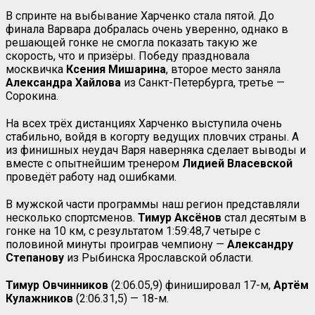
В спринте на выбывание Харченко стала пятой. До
финала Варвара добралась очень уверенно, однако в
решающей гонке не смогла показать такую же
скорость, что и призёры. Победу праздновала
москвичка
Ксения Мишарина
, второе место заняла
Александра Хайлова
из Санкт-Петербурга, третье —
Сорокина.
На всех трёх дистанциях Харченко выступила очень
стабильно, войдя в когорту ведущих пловчих страны. А
из финишных неудач Варя наверняка сделает выводы и
вместе с опытнейшим тренером
Лидией Власевской
проведёт работу над ошибками.
В мужской части программы наш регион представляли
несколько спортсменов.
Тимур Аксёнов
стал десятым в
гонке на 10 км, с результатом 1:59:48,7 четыре с
половиной минуты проиграв чемпиону —
Александру
Степанову
из Рыбинска Ярославской области.
Тимур
Овчинников
(2:06.05,9) финишировал 17-м,
Артём
Кулажников
(2:06.31,5) — 18-м.