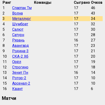
Ранг
Команды
Сыграно
Очков
1
Спартак Тм
17
46
2
Волна
17
43
3
Металлург
17
34
4
Шумбрат
17
32
5
Салют
17
30
6
Сатурн
17
28
7
Рязань
16
27
8
Авангард
17
23
9
Родина-3
17
21
10
СКА-2 Хб
17
20
11
Орёл
17
19
12
Строгино
17
18
13
Зенит Пн
16
14
14
Ротор-2
17
10
15
Арсенал-2
17
10
16
Квант
17
6
Матчи