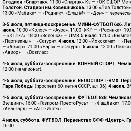
Стадион «Спартак».
11:00 «Спартак» Кз — «ОК СШОР Мет
Толстой. Стадион им.Ковешникова.
13:00 «Лев Толстой»
13:00 «Маёвка» — «Родник».
«Елец-М» — «Дон» — перенесён
3-5 июля, пятница-воскресенье. МИНИ-ФУТБОЛ 6х6. Л
июля.
10:00 «Колос» — «Аура». 11:00 ФКР — «Росинка». 1
— «КТЛ-2». 18:00 «Зелёнка» — ЛМЗ.
5 июля.
12:00 «Вымпел
«Партизаны» — «Сатурн».
4 июля.
12:00 «Йокохама» — «Пе
— «Авиор». 21:00 «Барс» — «Сатурн».
5 июля.
13:00 «Липка»
«Авиор» — «Возглас».
4-5 июля, суббота-воскресенье. КОННЫЙ СПОРТ. Чемпи
12:00 (чемпионат).
4-5 июля, суббота-воскресенье. ВЕЛОСПОРТ-ВМХ. Первен
Парк Победы
(проспект 60-летия СССР, вл. 36).
4 июля.
В
4-5 июля, суббота-воскресенье. ФУТБОЛ 8х8. Чемпиона
Вэлдинг». 16:00 «Газпром-ПрестоРусь» — «Фащёвка». 17:
«Авангард» — «АТП-Интех».
4 июля, суббота. ФУТБОЛ. Первенство СФФ «Центр». Гру
16:00.