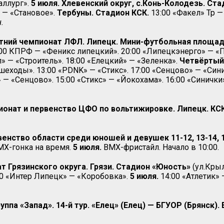
аллург».
5 июля. Хлевенский округ, с.Конь-Колодезь. Ст
 — «Становое».
Тербуны. Стадион КСК.
13:00 «Факел» Тр —
.
етний чемпионат ЛФЛ. Липецк. Мини-футбольная площа
9:00 КПРФ — «Феникс липецкий». 20:00 «Липецкэнерго» — «
» — «Строитель». 18:00 «Елецкий» — «Зеленка».
Четвёртый 
шеходы». 13:00 «PDNK» — «Стикс». 17:00 «Сенцово» — «Син
 — «Сенцово». 15:00 «Стикс» — «Йокохама». 16:00 «Синички
онат и первенство ЦФО по вольтижировке. Липецк. КС
ство области среди юношей и девушек 11-12, 13-14, 15-
МХ-гонка на время.
5 июля.
ВМХ-фристайл. Начало в 10:00.
т Грязинского округа. Грязи. Стадион «Юность»
(ул.Крыл
00 «Интер Липецк» — «Коробовка».
5 июля.
14:00 «Атлетик» 
ппа «Запад». 14-й тур. «Елец» (Елец) — БГУОР (Брянск).