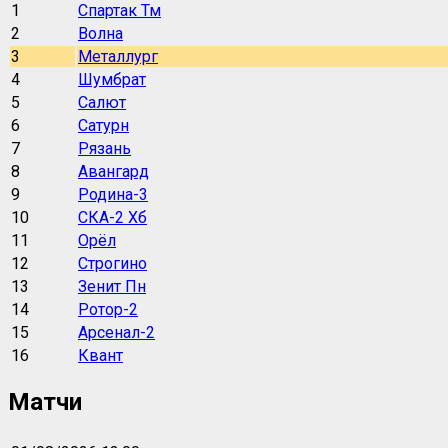
1
Спартак Тм
2
Волна
3
Металлург
4
Шумбрат
5
Салют
6
Сатурн
7
Рязань
8
Авангард
9
Родина-3
10
СКА-2 Хб
11
Орёл
12
Строгино
13
Зенит Пн
14
Ротор-2
15
Арсенал-2
16
Квант
Матчи