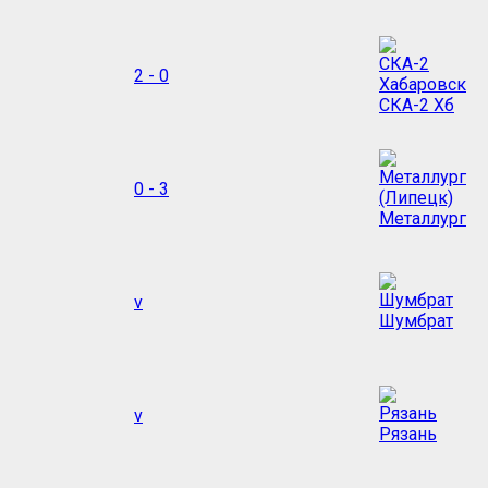
2 - 0
СКА-2 Хб
0 - 3
Металлург
v
Шумбрат
v
Рязань