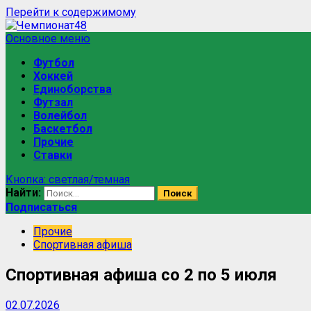
Перейти к содержимому
Основное меню
Футбол
Хоккей
Единоборства
Футзал
Волейбол
Баскетбол
Прочие
Ставки
Кнопка: светлая/темная
Найти:
Подписаться
Прочие
Спортивная афиша
Спортивная афиша со 2 по 5 июля
02.07.2026