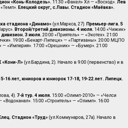
адион «Конь-Колодезь».
11:30 «Факел» Хл — «Восход».
Лев
 «Темп».
Елецкий округ, с.Лавы. Стадион
«Маёвка».
дка стадиона «Динамо»
(ул.Маркса, 27).
Премьер-лига. 5
Парус».
Второй/третий дивизионы. 4 июля.
14:00 «Чижик»
дивизион. 3 июля.
20:00 «Приятель» — «Экотех». 21:00
ички». 19:00 «Бекарт-Липецк» — «Партизаны». 20:00 МЦПО
» — «Империя». 17:00 «Орешник» — «Бумер». 21:00
К «Кони-Л»
(ул.Бардина, 2). Начало в 9:00 (первенство) и в
16 лет, юниоров и юниорок 17-18, 19-22 лет. Липецк.
ова, 4).
7-й тур. 4 июля.
15:00 «Олимп-2010» — «Челси
— «Водоканал». 15:00 «Строитель» — «Олимп». 16:00
 Елец. Стадион «Труд»
(ул.Коммунаров, 27а). Начало в