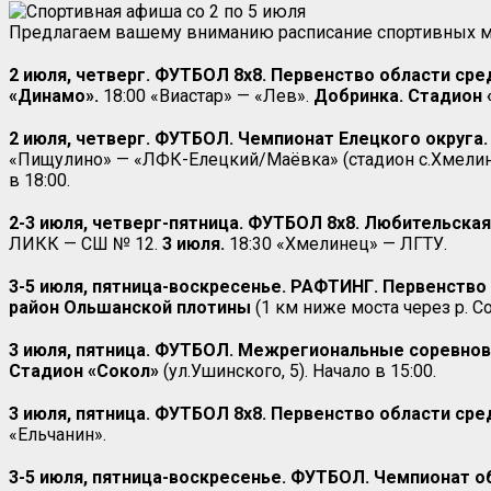
Предлагаем вашему вниманию расписание спортивных ме
2 июля, четверг. ФУТБОЛ 8х8. Первенство области сред
«Динамо».
18:00 «Виастар» — «Лев».
Добринка. Стадион 
2 июля, четверг. ФУТБОЛ.
Чемпионат Елецкого округа. 
«Пищулино» — «ЛФК-Елецкий/Маёвка» (стадион с.Хмелинец
в 18:00.
2-3 июля, четверг-пятница. ФУТБОЛ 8х8. Любительска
ЛИКК — СШ № 12.
3 июля.
18:30 «Хмелинец» — ЛГТУ.
3-5 июля, пятница-воскресенье. РАФТИНГ. Первенство 
район Ольшанской плотины
(1 км ниже моста через р. Со
3 июля, пятница. ФУТБОЛ. Межрегиональные соревнова
Стадион «Сокол»
(ул.Ушинского, 5). Начало в 15:00.
3 июля, пятница. ФУТБОЛ 8х8. Первенство области сред
«Ельчанин».
3-5 июля, пятница-воскресенье. ФУТБОЛ. Чемпионат обл