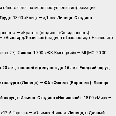
 обновляется по мере поступления информации.
Труд».
18:00 «Елец» — «Дон».
Липецк. Стадион
арность» — «Кратос» (стадион с.Солидарность).
 «Авангард/Казинка» (стадион п.Газопровод). Начало игр
ркса, 27).
2 июля.
19:00 «ЖК Высоцкий» — МЦМО. 20:00
20 лет, юношей и девушек до 16 лет. Елецкий округ,
таллург» (Липецк) — ФА «Факел» (Воронеж). Липецк.
й округ, с.Ильино. Стадион «Ильинский».
18:00 «Мир» —
 «12-й Горняк» — «Олимп».
4 июля. Липецк, п.Дачный.