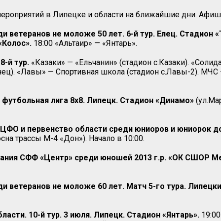
роприятий в Липецке и области на ближайшие дни. Афиша
и ветеранов не моложе 50 лет. 6-й тур. Елец. Стадион «
«Колос».
18:00 «Альтаир» — «Янтарь».
8-й тур.
«Казаки» — «Ельчанин» (стадион с.Казаки). «Солид
). «Лавы» — Спортивная школа (стадион с.Лавы-2). МЧС —
я футбольная лига 8х8. Липецк. Стадион «Динамо»
(ул.Ма
ЦФО и первенство области среди юниоров и юниорок до 
сна трассы М-4 «Дон»). Начало в 10:00.
ния СФФ «Центр» среди юношей 2013 г.р. «ОК СШОР Ме
и ветеранов не моложе 60 лет. Матч 5-го тура. Липецки
асти. 10-й тур. 3 июля. Липецк. Стадион «Янтарь».
19:00