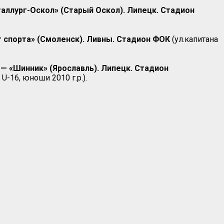
таллург-Оскол» (Старый Оскол). Липецк. Стадион
т спорта»
(Смоленск). Ливны. Стадион ФОК
(ул.капитана
 — «Шинник» (Ярославль). Липецк. Стадион
U-16, юноши 2010 г.р.).