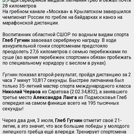
На гребном канале «Москва» в Крылатском завершился
чемпионат России по гребле на байдарках и каноэ на
марафонской дистанции.
Воспитанник областной СШОР по водным видам спорта
Глеб Гугнин
завоевал серебряную награду. В ходе
изнурительной гонки спортсменам предстояло
преодолеть 27,6 километров с семью перебежками по
суше (во время перебежек спортсмен обязан пробежать
по специальному коридору с веслом в руках).
Гугнин показал второй результат, пройдя дистанцию за 2
часа 7 минут 10,817 секунды. Быстрее липчанина был
только 35-летний мастер спорта международного класса
Николай Червов
из Саратова (2:02.34,832), а занявшего
третье место
Александра Ланга
из Подмосковья Глеб
опередил на самом финише всего на 195 тысячных
секунды!
Через два дня, 3 июля,
Глеб
Гугнин
отметит своё 21-
летие, а это значит, что все большие победы у молодого
липецкого гребца ещё впереди. Тренирует спортсмена