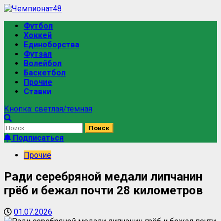
Футбол
Хоккей
Единоборства
Футзал
Волейбол
Баскетбол
Прочие
Ставки
Кнопка: светлая/темная
Подписаться
Прочие
Ради серебряной медали липчанин
грёб и бежал почти 28 километров
01.07.2026