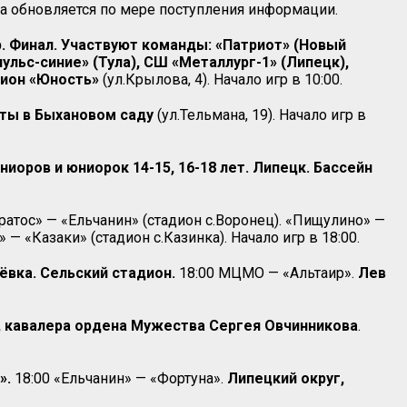
 обновляется по мере поступления информации.
. Финал. Участвуют команды: «Патриот» (Новый
ульс-синие» (Тула), СШ «Металлург-1» (Липецк),
адион «Юность»
(ул.Крылова, 4). Начало игр в 10:00.
рты в Быхановом саду
(ул.Тельмана, 19). Начало игр в
оров и юниорок 14-15, 16-18 лет. Липецк. Бассейн
ратос» — «Ельчанин» (стадион с.Воронец). «Пищулино» —
 «Казаки» (стадион с.Казинка). Начало игр в 18:00.
ёвка. Сельский стадион.
18:00 МЦМО — «Альтаир».
Лев
, кавалера ордена Мужества Сергея Овчинникова
.
».
18:00 «Ельчанин» — «Фортуна».
Липецкий округ,