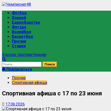
Футбол
Хоккей
Единоборства
Футзал
Волейбол
Баскетбол
Прочие
Ставки
Кнопка: светлая/темная
Подписаться
Прочие
Спортивная афиша
Спортивная афиша с 17 по 23 июня
17.06.2026