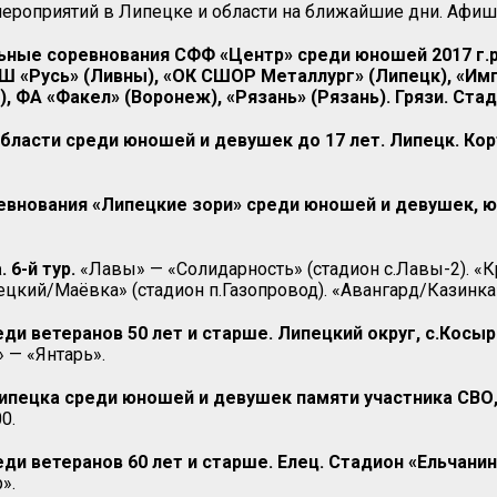
роприятий в Липецке и области на ближайшие дни. Афиша
ьные соревнования СФФ «Центр» среди юношей 2017 г.р
СШ «Русь» (Ливны), «ОК СШОР Металлург» (Липецк), «Имп
), ФА «Факел» (Воронеж), «Рязань» (Рязань). Грязи. Ст
области среди юношей и девушек до 17 лет. Липецк. Ко
внования «Липецкие зори» среди юношей и девушек, юни
6-й тур.
«Лавы» — «Солидарность» (стадион с.Лавы-2). «К
кий/Маёвка» (стадион п.Газопровод). «Авангард/Казинка» —
ди ветеранов 50 лет и старше. Липецкий округ, с.Косыр
 — «Янтарь».
ипецка среди юношей и девушек памяти участника СВО
0.
ди ветеранов 60 лет и старше. Елец. Стадион «Ельчанин
».