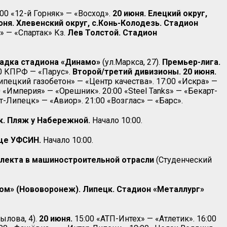
:00 «12-й Горняк» — «Восход».
20 июня. Елецкий округ,
юня. Хлевенский округ, с.Конь-Колодезь. Стадион
» — «Спартак» Кз.
Лев Толстой. Стадион
щадка стадиона «Динамо»
(ул.Маркса, 27).
Премьер-лига.
0 КПРФ — «Парус».
Второй/третий дивизионы. 20 июня.
пецкий газобетон» — «Центр качества». 17:00 «Искра» —
0 «Империя» — «Орешник». 20:00 «Steel Tanks» — «Бекарт-
т-Липецк» — «Авиор». 21:00 «Возглас» — «Барс».
к. Пляж у Набережной.
Начало 10:00.
ище УФСИН.
Начало 10:00.
лекта в машиностроительной отрасли
(Студенческий
Атом» (Нововоронеж). Липецк. Стадион «Металлург»
ылова, 4).
20 июня.
15:00 «АТП-Интех» — «Атлетик». 16:00