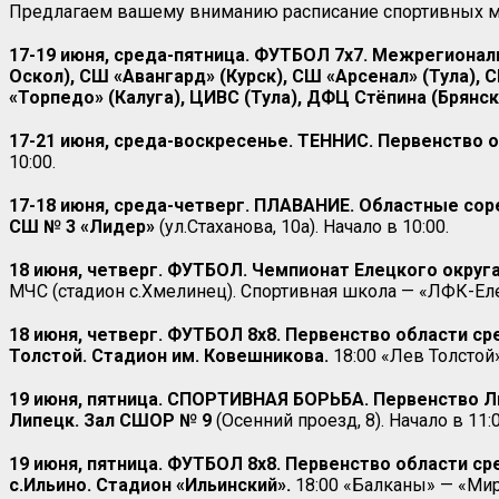
Предлагаем вашему вниманию расписание спортивных ме
17-19 июня, среда-пятница. ФУТБОЛ 7х7. Межрегионал
Оскол), СШ «Авангард» (Курск), СШ «Арсенал» (Тула), 
«Торпедо» (Калуга), ЦИВС (Тула), ДФЦ Стёпина (Брянск
17-21 июня, среда-воскресенье. ТЕННИС. Первенство 
10:00.
17-18 июня, среда-четверг. ПЛАВАНИЕ. Областные соре
СШ № 3 «Лидер»
(ул.Стаханова, 10а). Начало в 10:00.
18 июня, четверг.
ФУТБОЛ. Чемпионат Елецкого округа. 
МЧС (стадион с.Хмелинец). Спортивная школа — «ЛФК-Елец
18 июня, четверг.
ФУТБОЛ 8х8. Первенство области сре
Толстой. Стадион им. Ковешникова.
18:00 «Лев Толстой»
19 июня, пятница. СПОРТИВНАЯ БОРЬБА. Первенство Л
Липецк. Зал СШОР № 9
(Осенний проезд, 8). Начало в 11:0
19 июня, пятница.
ФУТБОЛ 8х8. Первенство области сре
с.Ильино. Стадион «Ильинский».
18:00 «Балканы» — «Мир