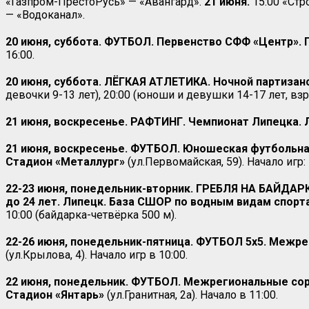
«Газпром-ПрестоРусь» — «Авангард».
21 июня.
15:00 «Стр
— «Водоканал».
20 июня, суббота. ФУТБОЛ. Первенство СФФ «Центр». Гр
16:00.
20 июня, суббота. ЛЁГКАЯ АТЛЕТИКА. Ночной партизан
девочки 9-13 лет), 20:00 (юноши и девушки 14-17 лет, вз
21 июня, воскресенье. РАФТИНГ. Чемпионат Липецка.
21 июня, воскресенье.
ФУТБОЛ. Юношеская футбольная 
Стадион «Металлург»
(ул.Первомайская, 59). Начало игр:
22-23 июня, понедельник-вторник. ГРЕБЛЯ НА БАЙДАРКА
до 24 лет. Липецк. База СШОР по водным видам спорт
10:00 (байдарка-четвёрка 500 м).
22-26 июня, понедельник-пятница.
ФУТБОЛ 5х5. Межрег
(ул.Крылова, 4). Начало игр в 10:00.
22 июня, понедельник. ФУТБОЛ. Межрегиональные соре
Стадион «Янтарь»
(ул.Гранитная, 2а). Начало в 11:00.