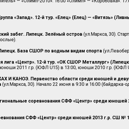
оитель» — «Олимп-2010». 16:00 «Олимп» — «Коробовка». 17
уппа «Запад». 12-й тур. «Елец» (Елец) — «Витязь» (Ливн
ский забег. Липецк. Зелёный остров
(ул.Маркса, 30). Стар
рослые).
 Липецк. База СШОР по водным видам спорта
(ул.Левобере
лига «Центр». 12-й тур. «ОК СШОР Металлург» (Липецк
 юноши 2011 г.р. (ЮФЛ U15) в 13:00, юноши 2010 г.р. (ЮФЛ U
Х И КАНОЭ. Первенство области среди юношей и девушек
а
(ул.Маркса, 30). Начало 22 июня в 9:30 и 16:00 (байдарка-
иональные соревнования СФФ «Центр» среди юношей 201
внования СФФ «Центр» среди юношей 2013 г.р. СШ № 12