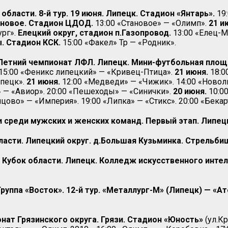
бласти. 8-й тур. 19 июня. Липецк. Стадион «Янтарь».
19
новое. Стадион ЦДОД.
13:00 «Становое» — «Олимп».
21 и
ург».
Елецкий округ, стадион п.Газопровод.
13:00 «Елец-М
. Стадион КСК.
15:00 «Факел» Тр — «Родник».
 Летний чемпионат ЛФЛ. Липецк. Мини-футбольная пло
. 15:00 «Феникс липецкий» — «Кривец-Птица».
21 июня.
18:0
ипецк».
21 июня.
12:00 «Медведи» — «Чижик». 14:00 «Новоли
» — «Авиор». 20:00 «Пешеходы» — «Синички».
20 июня.
10:0
цово» — «Империя». 19:00 «Липка» — «Стикс». 20:00 «Бекар
 среди мужских и женских команд. Первый этап. Липец
ласти. Липецкий округ. д.Большая Кузьминка. Стрельб
бок области. Липецк. Колледж искусственного интел
руппа «Восток». 12-й тур. «Металлург-М» (Липецк) — «
нат Грязинского округа. Грязи. Стадион «Юность»
(ул.Кр