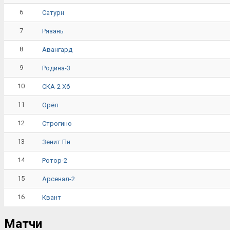
6
Сатурн
7
Рязань
8
Авангард
9
Родина-3
10
СКА-2 Хб
11
Орёл
12
Строгино
13
Зенит Пн
14
Ротор-2
15
Арсенал-2
16
Квант
Матчи