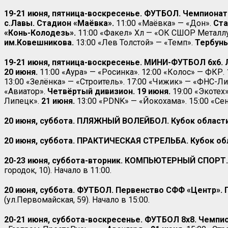
19-21 июня, пятница-воскресенье. ФУТБОЛ. Чемпионат о
с.Лавы. Стадион «Маёвка».
11:00 «Маёвка» — «Дон».
Ста
«Конь-Колодезь».
11:00 «Факел» Хл — «ОК СШОР Металл
им.Ковешникова.
13:00 «Лев Толстой» — «Темп».
Тербуны
19-21 июня, пятница-воскресенье. МИНИ-ФУТБОЛ 6х6.
20 июня.
11:00 «Аура» — «Росинка». 12:00 «Колос» — ФКР
13:00 «Зелёнка» — «Строитель». 17:00 «Чижик» — «ФНС-Л
«Авиатор».
Четвёртый дивизион. 19 июня.
19:00 «Экотех
Липецк».
21 июня.
13:00 «PDNK» — «Йокохама». 15:00 «Сен
20 июня, суббота. ПЛЯЖНЫЙ ВОЛЕЙБОЛ. Кубок области
20 июня, суббота. ПРАКТИЧЕСКАЯ СТРЕЛЬБА.
Кубок об
20-23 июня, суббота-вторник.
КОМПЬЮТЕРНЫЙ СПОРТ. Ку
городок, 10). Начало в 11:00.
20 июня, суббота. ФУТБОЛ. Первенство СФФ «Центр». Г
(ул.Первомайская, 59). Начало в 15:00.
20-21 июня, суббота-воскресенье. ФУТБОЛ 8х8. Чемпио