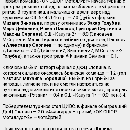
Первая команда «ОК СШОР Металлург» начала турнир с
трёх разгромных побед, но затем сбилась с выбранного
ритма. В группе наши мальчишки взяли верх над
курянами из СШ № 4 2016 г.р. — 7:0 (дубль оформил
Михаил Зиновьев
, по разу отличились
Захар
Голубев
,
Марк Дейнекин
,
Роман Пашков
,
Григорий Сергеев
и
Максим Сергеев
), СШ «Калуга-2» — 8:0 (Зиновьев,
М.Сергеев,
Марк Терляков
забили по два гола, Пашков
и
Александр
Сергеев
— по одному) и брянским
«Динамо» — 7:0 (Дейнекин-2, Зиновьев-2, М.Сергеев-2,
Голубев), а также проиграли АФ имени Сёмина — 0:1.
Ключевым был четвертьфинал с ДФЦ Стёпина, в
котором сильнее оказалась брянская команда — 1:2 (гол
в активе
Михаила Бородина
). Выбыв из борьбы за
награды, липчане так и не смогли настроиться на
нужный лад и заняли итоговое восьмое место, проиграв
на финише «Рязани» — 0:4 и СШ «Калуга-1» — 0:0, пен.3:4.
Победителем турнира стал ЦИВС, в финале обыгравший
ДФЦ Стёпина — 2:0. «Авангард» — третий, «ОК СШОР
Металлург-2» — четвёртый.
Приз лучшего игрока первенства получил
Кирилл