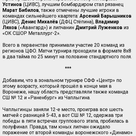
Устинов
(ЦИВС), лучшим бомбардиром стал рязанец
Марат Бибилов
, также отмечены лучшие игроки в
командах сильнейшего квартета:
Арсений Барышников
(ЦИВС),
Денис Михалёв
(ДФЦ Стёпина),
Владимир
Ляхов
(«Авангард») и липчанин
Дмитрий Луженков
из
«ОК СШОР Металлург-2».
Всего в первенстве принимали участие 20 команд из
регионов ЦФО. Матчи турнира проходили в формате 8х8
в два тайма по 25 минут на половине стандартного поля.
***
Добавим, что в зональном турнире СФФ «Центр» по
этому возрасту, который прошёл в конце мая в
Воронеже, нашу область представляли также команда
СШ № 12 и «Раненбург» из Чаплыгина.
Чаплыгинцы заняли 12-е место, проиграв все шесть
матчей с разницей 5-43, а вот СШ № 12, одержав три
победы в пяти встречах группового этапа, пробилась в
полуфинал. Правда, там юных липчан ожидало
поражение от второй команды воронежского «Динамо»