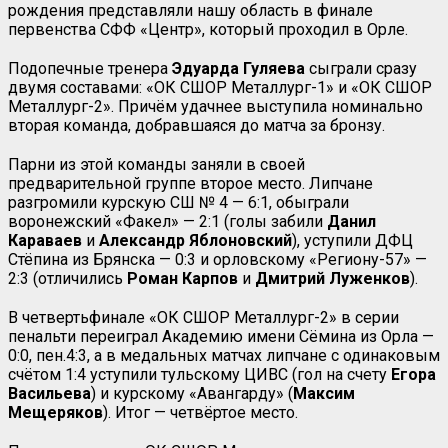
рождения представляли нашу область в финале
первенства СФФ «Центр», который проходил в Орле.
Подопечные тренера
Эдуарда Гуляева
сыграли сразу
двумя составами: «ОК СШОР Металлург-1» и «ОК СШОР
Металлург-2». Причём удачнее выступила номинально
вторая команда, добравшаяся до матча за бронзу.
Парни из этой команды заняли в своей
предварительной группе второе место. Липчане
разгромили курскую СШ № 4 — 6:1, обыграли
воронежский «Факел» — 2:1 (голы забили
Данил
Караваев
и
Александр Яблоновский
), уступили ДФЦ
Стёпина из Брянска — 0:3 и орловскому «Региону-57» —
2:3 (отличились
Роман Карпов
и
Дмитрий Луженков
).
В четвертьфинале «ОК СШОР Металлург-2» в серии
пенальти переиграл Академию имени Сёмина из Орла —
0:0, пен.4:3, а в медальных матчах липчане с одинаковым
счётом 1:4 уступили тульскому ЦИВС (гол на счету
Егора
Васильева
) и курскому «Авангарду» (
Максим
Мещеряков
). Итог — четвёртое место.