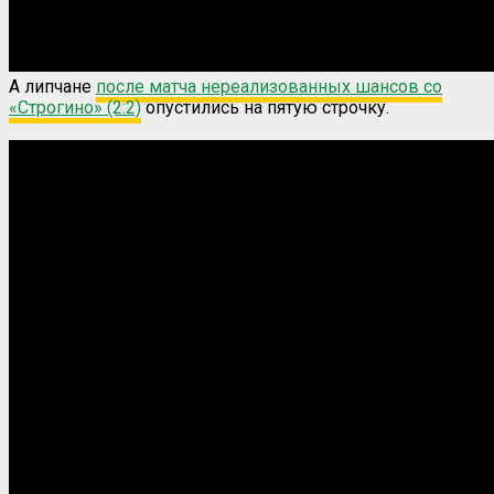
А липчане
после матча нереализованных шансов со
«Строгино» (2:2)
опустились на пятую строчку.