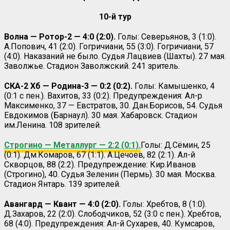
10-й тур
Волна — Ротор-2 — 4:0 (2:0).
Голы: Северьянов, 3 (1:0).
А.Попович, 41 (2:0). Гогричиани, 55 (3:0). Гогричиани, 57
(4:0). Наказаний не было. Судья Лацвиев (Шахты). 27 мая.
Заволжье. Стадион Заволжский. 241 зритель.
СКА-2 Хб — Родина-3 — 0:2 (0:2).
Голы: Камышенко, 4
(0:1 с пен.). Вахитов, 33 (0:2). Предупреждения: Ал-р
Максименко, 37 — Евстратов, 30. Дан.Борисов, 54. Судья
Евдокимов (Барнаул). 30 мая. Хабаровск. Стадион
им.Ленина. 108 зрителей.
Строгино — Металлург — 2:2 (0:1).
Голы: Д.Сёмин, 25
(0:1). Дм.Комаров, 67 (1:1). А.Цечоев, 82 (2:1). Ал-й
Скворцов, 88 (2:2). Предупреждение: Кир.Иванов
(Строгино), 40. Судья Зеленин (Пермь). 30 мая. Москва.
Стадион Янтарь. 139 зрителей.
Авангард — Квант — 4:0 (2:0).
Голы: Хребтов, 8 (1:0).
Д.Захаров, 22 (2:0). Слободчиков, 52 (3:0 с пен.). Хребтов,
68 (4:0). Предупреждения: Ал-й Сухарев, 40. Кумсаров,