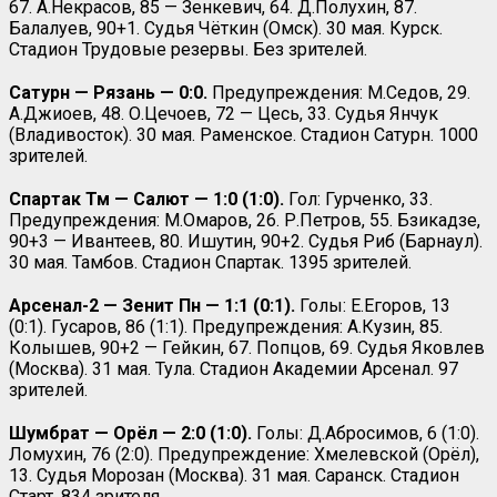
67. А.Некрасов, 85 — Зенкевич, 64. Д.Полухин, 87.
Балалуев, 90+1. Судья Чёткин (Омск). 30 мая. Курск.
Стадион Трудовые резервы. Без зрителей.
Сатурн — Рязань — 0:0.
Предупреждения: М.Седов, 29.
А.Джиоев, 48. О.Цечоев, 72 — Цесь, 33. Судья Янчук
(Владивосток). 30 мая. Раменское. Стадион Сатурн. 1000
зрителей.
Спартак Тм — Салют — 1:0 (1:0).
Гол: Гурченко, 33.
Предупреждения: М.Омаров, 26. Р.Петров, 55. Бзикадзе,
90+3 — Ивантеев, 80. Ишутин, 90+2. Судья Риб (Барнаул).
30 мая. Тамбов. Стадион Спартак. 1395 зрителей.
Арсенал-2 — Зенит Пн — 1:1 (0:1).
Голы: Е.Егоров, 13
(0:1). Гусаров, 86 (1:1). Предупреждения: А.Кузин, 85.
Колышев, 90+2 — Гейкин, 67. Попцов, 69. Судья Яковлев
(Москва). 31 мая. Тула. Стадион Академии Арсенал. 97
зрителей.
Шумбрат — Орёл — 2:0 (1:0).
Голы: Д.Абросимов, 6 (1:0).
Ломухин, 76 (2:0). Предупреждение: Хмелевской (Орёл),
13. Судья Морозан (Москва). 31 мая. Саранск. Стадион
Старт. 834 зрителя.