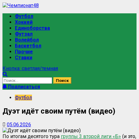
Футбол
Хоккей
Единоборства
Футзал
Волейбол
Баскетбол
Прочие
Ставки
Кнопка: светлая/темная
Подписаться
Футбол
Дуэт идёт своим путём (видео)
05.06.2026
По итогам десятого тура
группы 3 второй лиги «Б»
(и это,