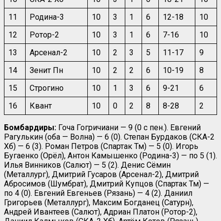
11
Родина-3
10
3
1
6
12-18
10
12
Ротор-2
10
3
1
6
7-16
10
13
Арсенал-2
10
2
3
5
11-17
9
14
Зенит Пн
10
2
2
6
10-19
8
15
Строгино
10
1
3
6
9-21
6
16
Квант
10
0
2
8
8-28
2
Бомбардиры:
Гоча Гогричиани — 9 (0 с пен.). Евгений
Рагулькин (оба — Волна) — 6 (0). Степан Бурдаков (СКА-2
Хб) — 6 (3). Роман Петров (Спартак Тм) — 5 (0). Игорь
Бугаенко (Орёл), Антон Камышенко (Родина-3) — по 5 (1).
Илья Винников (Салют) — 5 (2). Денис Сёмин
(Металлург), Дмитрий Гусаров (Арсенал-2), Дмитрий
Абросимов (Шумбрат), Дмитрий Купцов (Спартак Тм) —
по 4 (0). Евгений Евгеньев (Рязань) — 4 (2). Даниил
Григорьев (Металлург), Максим Богданец (Сатурн),
Андрей Ивантеев (Салют), Адриан Платон (Ротор-2),