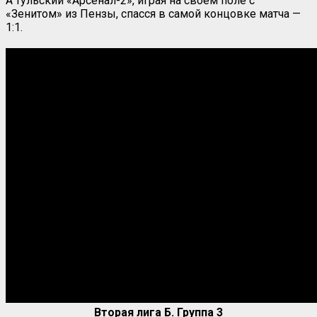
А тульский «Арсенал-2», играя на своём поле с
«Зенитом» из Пензы, спасся в самой концовке матча —
1:1.
Вторая лига Б. Группа 3