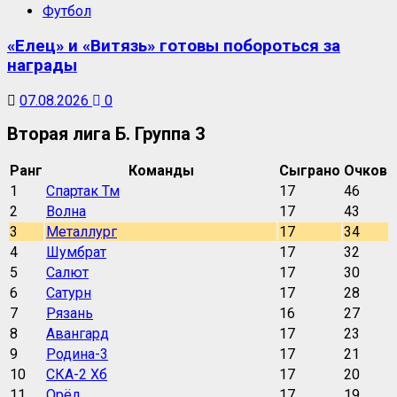
Футбол
«Елец» и «Витязь» готовы побороться за
награды
07.08.2026
0
Вторая лига Б. Группа 3
Ранг
Команды
Сыграно
Очков
1
Спартак Тм
17
46
2
Волна
17
43
3
Металлург
17
34
4
Шумбрат
17
32
5
Салют
17
30
6
Сатурн
17
28
7
Рязань
16
27
8
Авангард
17
23
9
Родина-3
17
21
10
СКА-2 Хб
17
20
11
Орёл
17
19