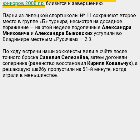
юниоров 2008 г.р.
близится к завершению.
Парни из липецкой спортшколы № 11 сохраняют второе
место в группе «Б» турнира, несмотря на досадное
поражение — на этой неделе подопечные
Александра
Мниховича
и
Александра Быковских
уступили во
Владимире местным «Русичам» — 2:3.
По ходу встречи наши хоккеисты вели в счёте после
точного броска
Савелия
Селезнёва
, затем догоняли
соперника (равенство восстановил
Кирилл Ковальчук
), а
решающую шайбу пропустили на 51-й минуте, когда
играли в меньшинстве.