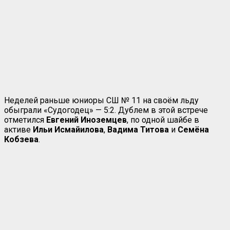
Неделей раньше юниоры СШ № 11 на своём льду
обыграли «Судогодец» — 5:2. Дублем в этой встрече
отметился
Евгений
Иноземцев
, по одной шайбе в
активе
Ильи Исмайилова
,
Вадима Титова
и
Семёна
Кобзева
.