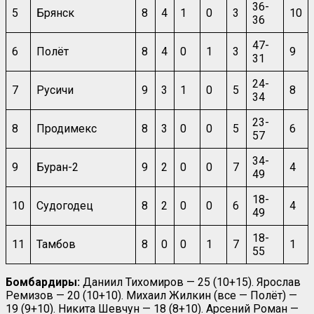
36-
5
Брянск
8
4
1
0
3
10
36
47-
6
Полёт
8
4
0
1
3
9
31
24-
7
Русичи
9
3
1
0
5
8
34
23-
8
Продимекс
8
3
0
0
5
6
57
34-
9
Буран-2
9
2
0
0
7
4
49
18-
10
Судогодец
8
2
0
0
6
4
49
18-
11
Тамбов
8
0
0
1
7
1
55
Бомбардиры:
Даниил Тихомиров — 25 (10+15). Ярослав
Ремизов — 20 (10+10). Михаил Жилкин (все — Полёт) —
19 (9+10). Никита Шевчун — 18 (8+10). Арсений Роман —