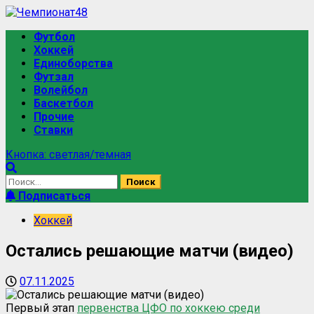
Футбол
Хоккей
Единоборства
Футзал
Волейбол
Баскетбол
Прочие
Ставки
Кнопка: светлая/темная
Подписаться
Хоккей
Остались решающие матчи (видео)
07.11.2025
Первый этап
первенства ЦФО по хоккею среди