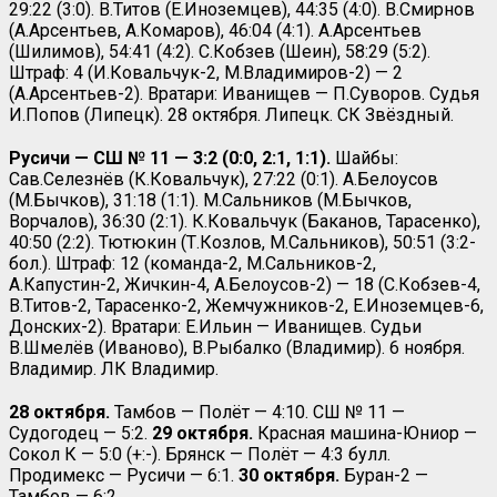
29:22 (3:0). В.Титов (Е.Иноземцев), 44:35 (4:0). В.Смирнов
(А.Арсентьев, А.Комаров), 46:04 (4:1). А.Арсентьев
(Шилимов), 54:41 (4:2). С.Кобзев (Шеин), 58:29 (5:2).
Штраф: 4 (И.Ковальчук-2, М.Владимиров-2) — 2
(А.Арсентьев-2). Вратари: Иванищев — П.Суворов. Судья
И.Попов (Липецк). 28 октября. Липецк. СК Звёздный.
Русичи — СШ № 11 — 3:2 (0:0, 2:1, 1:1).
Шайбы:
Сав.Селезнёв (К.Ковальчук), 27:22 (0:1). А.Белоусов
(М.Бычков), 31:18 (1:1). М.Сальников (М.Бычков,
Ворчалов), 36:30 (2:1). К.Ковальчук (Баканов, Тарасенко),
40:50 (2:2). Тютюкин (Т.Козлов, М.Сальников), 50:51 (3:2-
бол.). Штраф: 12 (команда-2, М.Сальников-2,
А.Капустин-2, Жичкин-4, А.Белоусов-2) — 18 (С.Кобзев-4,
В.Титов-2, Тарасенко-2, Жемчужников-2, Е.Иноземцев-6,
Донских-2). Вратари: Е.Ильин — Иванищев. Судьи
В.Шмелёв (Иваново), В.Рыбалко (Владимир). 6 ноября.
Владимир. ЛК Владимир.
28 октября.
Тамбов — Полёт — 4:10. СШ № 11 —
Судогодец — 5:2.
29 октября.
Красная машина-Юниор —
Сокол К — 5:0 (+:-). Брянск — Полёт — 4:3 булл.
Продимекс — Русичи — 6:1.
30 октября.
Буран-2 —
Тамбов — 6:2.