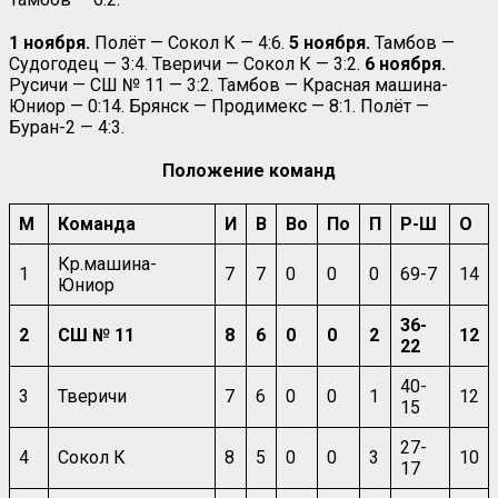
1 ноября.
Полёт — Сокол К — 4:6.
5 ноября.
Тамбов —
Судогодец — 3:4. Тверичи — Сокол К — 3:2.
6 ноября.
Русичи — СШ № 11 — 3:2. Тамбов — Красная машина-
Юниор — 0:14. Брянск — Продимекс — 8:1. Полёт —
Буран-2 — 4:3.
Положение команд
М
Команда
И
В
Во
По
П
Р-Ш
О
Кр.машина-
1
7
7
0
0
0
69-7
14
Юниор
36-
2
СШ № 11
8
6
0
0
2
12
22
40-
3
Тверичи
7
6
0
0
1
12
15
27-
4
Сокол К
8
5
0
0
3
10
17