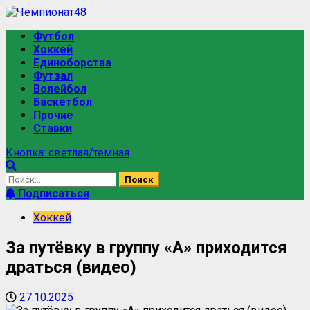
Футбол
Хоккей
Единоборства
Футзал
Волейбол
Баскетбол
Прочие
Ставки
Кнопка: светлая/темная
Подписаться
Хоккей
За путёвку в группу «А» приходится
драться (видео)
27.10.2025