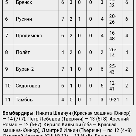
5
Брянск
6
3
0
0
3
6
32
20-
6
Русичи
7
2
1
0
4
6
26
16-
7
Продимекс
6
2
0
0
4
4
48
26-
8
Полёт
4
2
0
0
2
4
14
25-
9
Буран-2
7
1
0
0
6
2
43
12-
10
Судогодец
6
1
0
0
5
2
41
11
Тамбов
4
0
0
1
3
9-21
1
Бомбардиры:
Никита Шевчун (Красная машина-Юниор)
— 14 (7+7). Пётр Лебедев (Тверичи) — 13 (5+8). Арсений
Роман — 12 (5+7). Кирилл Кальной (оба — Красная
машина-Юниор), Дмитрий Ильин (Тверичи) — по 12 (4+8).