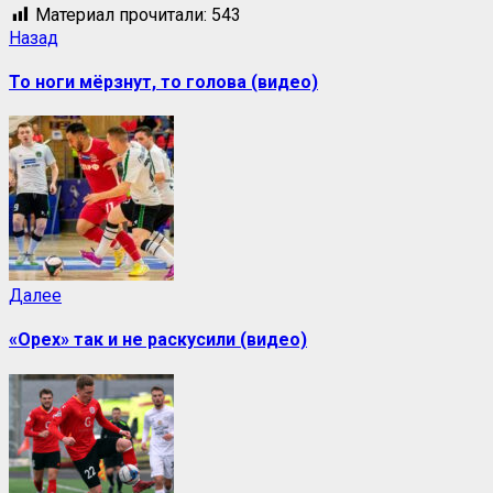
Материал прочитали:
543
Назад
То ноги мёрзнут, то голова (видео)
Далее
«Орех» так и не раскусили (видео)