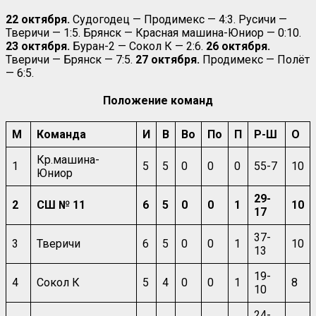
22 октября.
Судогодец — Продимекс — 4:3. Русичи —
Тверичи — 1:5. Брянск — Красная машина-Юниор — 0:10.
23 октября.
Буран-2 — Сокол К — 2:6.
26 октября.
Тверичи — Брянск — 7:5.
27 октября.
Продимекс — Полёт
— 6:5.
Положение команд
М
Команда
И
В
Во
По
П
Р-Ш
О
Кр.машина-
1
5
5
0
0
0
55-7
10
Юниор
29-
2
СШ № 11
6
5
0
0
1
10
17
37-
3
Тверичи
6
5
0
0
1
10
13
19-
4
Сокол К
5
4
0
0
1
8
10
24-