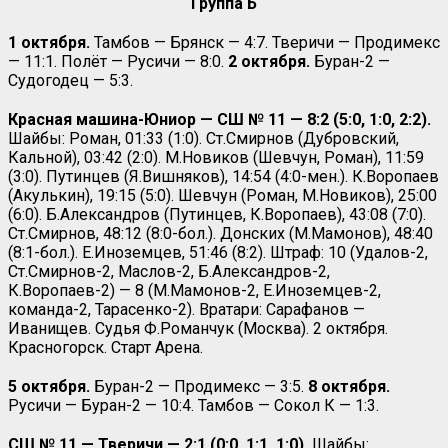
Группа Б
1 октября.
Тамбов — Брянск — 4:7. Тверичи — Продимекс
— 11:1. Полёт — Русичи — 8:0.
2 октября.
Буран-2 —
Судогодец — 5:3.
Красная машина-Юниор — СШ № 11 — 8:2 (5:0, 1:0, 2:2).
Шайбы: Роман, 01:33 (1:0). Ст.Смирнов (Дубровский,
Кальной), 03:42 (2:0). М.Новиков (Шевчун, Роман), 11:59
(3:0). Путинцев (Я.Вишняков), 14:54 (4:0-мен.). К.Воропаев
(Акулькин), 19:15 (5:0). Шевчун (Роман, М.Новиков), 25:00
(6:0). Б.Александров (Путинцев, К.Воропаев), 43:08 (7:0).
Ст.Смирнов, 48:12 (8:0-бол.). Донских (М.Мамонов), 48:40
(8:1-бол.). Е.Иноземцев, 51:46 (8:2). Штраф: 10 (Удалов-2,
Ст.Смирнов-2, Маслов-2, Б.Александров-2,
К.Воропаев-2) — 8 (М.Мамонов-2, Е.Иноземцев-2,
команда-2, Тарасенко-2). Вратари: Сарафанов —
Иванищев. Судья Ф.Романчук (Москва). 2 октября.
Красногорск. Старт Арена.
5 октября.
Буран-2 — Продимекс — 3:5.
8 октября.
Русичи — Буран-2 — 10:4. Тамбов — Сокол К — 1:3.
СШ № 11 — Тверичи — 2:1 (0:0, 1:1, 1:0).
Шайбы: