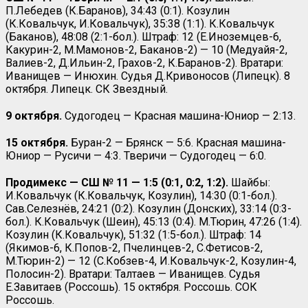
П.Лебедев (К.Баранов), 34:43 (0:1). Козулин
(К.Ковальчук, И.Ковальчук), 35:38 (1:1). К.Ковальчук
(Баканов), 48:08 (2:1-бол.). Штраф: 12 (Е.Иноземцев-6,
Какурин-2, М.Мамонов-2, Баканов-2) — 10 (Медуайя-2,
Валиев-2, Д.Ильин-2, Грахов-2, К.Баранов-2). Вратари:
Иванищев — Инюхин. Судья Д.Кривоносов (Липецк). 8
октября. Липецк. СК Звездный.
9 октября.
Судогодец — Красная машина-Юниор — 2:13.
15 октября.
Буран-2 — Брянск — 5:6. Красная машина-
Юниор — Русичи — 4:3. Тверичи — Судогодец — 6:0.
Продимекс — СШ № 11 — 1:5 (0:1, 0:2, 1:2).
Шайбы:
И.Ковальчук (К.Ковальчук, Козулин), 14:30 (0:1-бол.).
Сав.Селезнёв, 24:21 (0:2). Козулин (Донских), 33:14 (0:3-
бол.). К.Ковальчук (Шеин), 45:13 (0:4). М.Тюрин, 47:26 (1:4).
Козулин (К.Ковальчук), 51:32 (1:5-бол.). Штраф: 14
(Якимов-6, К.Попов-2, Пчелинцев-2, С.Фетисов-2,
М.Тюрин-2) — 12 (С.Кобзев-4, И.Ковальчук-2, Козулин-4,
Полосин-2). Вратари: Талтаев — Иванищев. Судья
Е.Завитаев (Россошь). 15 октября. Россошь. СОК
Россошь.