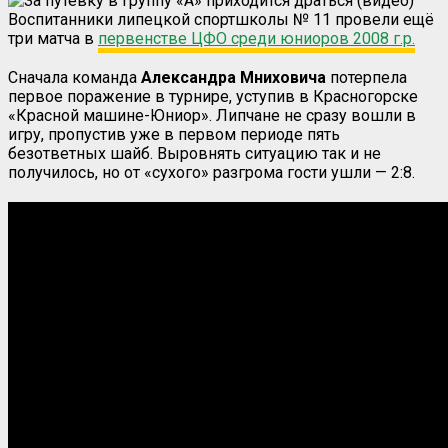
Воспитанники липецкой спортшколы № 11 провели ещё
три матча в
первенстве ЦФО среди юниоров 2008 г.р.
Сначала команда
Александра Мниховича
потерпела
первое поражение в турнире, уступив в Красногорске
«Красной машине-Юниор». Липчане не сразу вошли в
игру, пропустив уже в первом периоде пять
безответных шайб. Выровнять ситуацию так и не
получилось, но от «сухого» разгрома гости ушли — 2:8.