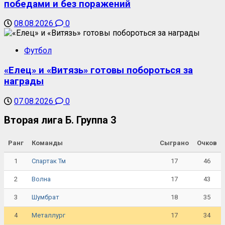
победами и без поражений
08.08.2026
0
Футбол
«Елец» и «Витязь» готовы побороться за
награды
07.08.2026
0
Вторая лига Б. Группа 3
Ранг
Команды
Сыграно
Очков
1
17
46
Спартак Тм
2
17
43
Волна
3
18
35
Шумбрат
4
17
34
Металлург