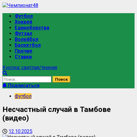
Футбол
Хоккей
Единоборства
Футзал
Волейбол
Баскетбол
Прочие
Ставки
Кнопка: светлая/темная
Подписаться
Футбол
Несчастный случай в Тамбове
(видео)
12.10.2025