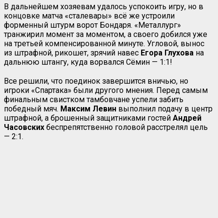
В дальнейшем хозяевам удалось успокоить игру, но в
концовке матча «сталевары» всё же устроили
форменный штурм ворот Бондаря. «Металлург»
транжирил момент за моментом, а своего добился уже
на третьей компенсированной минуте. Угловой, вынос
из штрафной, рикошет, зрячий навес
Егора Глухова
на
дальнюю штангу, куда ворвался Сёмин — 1:1!
Все решили, что поединок завершится вничью, но
игроки «Спартака» были другого мнения. Перед самым
финальным свистком тамбовчане успели забить
победный мяч.
Максим Левин
выполнил подачу в центр
штрафной, а брошенный защитниками гостей
Андрей
Часовских
беспрепятственно головой расстрелял цель
— 2:1.