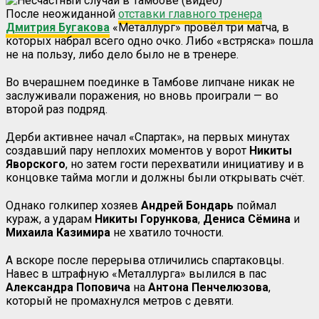
После неожиданной
отставки главного тренера
Дмитрия Бугакова
«Металлург» провёл три матча, в
которых набрал всего одно очко. Либо «встряска» пошла
не на пользу, либо дело было не в тренере.
Во вчерашнем поединке в Тамбове липчане никак не
заслуживали поражения, но вновь проиграли — во
второй раз подряд.
Дерби активнее начал «Спартак», на первых минутах
создавший пару неплохих моментов у ворот
Никиты
Яворского
, но затем гости перехватили инициативу и в
концовке тайма могли и должны были открывать счёт.
Однако голкипер хозяев
Андрей Бондарь
поймал
кураж, а ударам
Никиты Горункова
,
Дениса Сёмина
и
Михаила Казимира
не хватило точности.
А вскоре после перерыва отличились спартаковцы.
Навес в штрафную «Металлурга» вылился в пас
Александра Поповича
на
Антона Пенчелюзова
,
который не промахнулся метров с девяти.