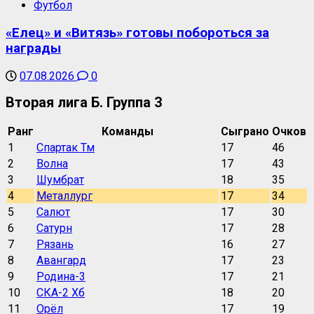
Футбол
«Елец» и «Витязь» готовы побороться за
награды
07.08.2026
0
Вторая лига Б. Группа 3
Ранг
Команды
Сыграно
Очков
1
Спартак Тм
17
46
2
Волна
17
43
3
Шумбрат
18
35
4
Металлург
17
34
5
Салют
17
30
6
Сатурн
17
28
7
Рязань
16
27
8
Авангард
17
23
9
Родина-3
17
21
10
СКА-2 Хб
18
20
11
Орёл
17
19