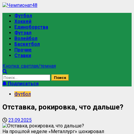
Футбол
Хоккей
Единоборства
Футзал
Волейбол
Баскетбол
Прочие
Ставки
Кнопка: светлая/темная
Подписаться
Футбол
Отставка, рокировка, что дальше?
23.09.2025
На прошлой неделе «Металлург» шокировал