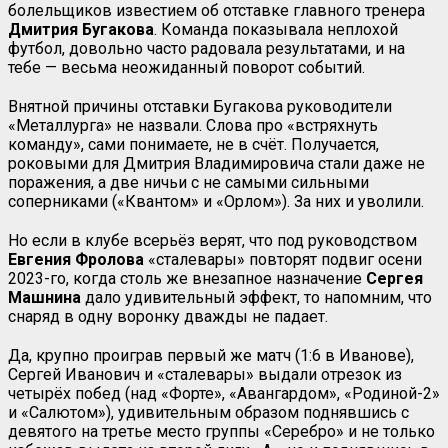
болельщиков известием об отставке главного тренера
Дмитрия Бугакова
. Команда показывала неплохой
футбол, довольно часто радовала результатами, и на
тебе — весьма неожиданный поворот событий.
Внятной причины отставки Бугакова руководители
«Металлурга» не назвали. Слова про «встряхнуть
команду», сами понимаете, не в счёт. Получается,
роковыми для Дмитрия Владимировича стали даже не
поражения, а две ничьи с не самыми сильными
соперниками («Квантом» и «Орлом»). За них и уволили.
Но если в клубе всерьёз верят, что под руководством
Евгения Фролова
«сталевары» повторят подвиг осени
2023-го, когда столь же внезапное назначение
Сергея
Машнина
дало удивительный эффект, то напомним, что
снаряд в одну воронку дважды не падает.
Да, крупно проиграв первый же матч (1:6 в Иванове),
Сергей Иванович и «сталевары» выдали отрезок из
четырёх побед (над «Форте», «Авангардом», «Родиной-2»
и «Салютом»), удивительным образом поднявшись с
девятого на третье место группы «Серебро» и не только