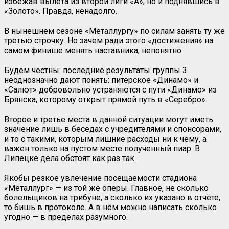
избежав вылета из второй лиги «А», но и поднявшись в
«Золото». Правда, ненадолго.
В нынешнем сезоне «Металлургу» по силам занять ту же
третью строчку. Но зачем ради этого «достижения» на
самом финише менять наставника, непонятно.
Будем честны: последние результаты группы 3
неоднозначно дают понять: питерское «Динамо» и
«Салют» добровольно устраняются с пути «Динамо» из
Брянска, которому открыт прямой путь в «Серебро».
Второе и третье места в данной ситуации могут иметь
значение лишь в беседах с учредителями и спонсорами,
и то с такими, которым лишние расходы ни к чему, а
важен только на пустом месте полученный пиар. В
Липецке дела обстоят как раз так.
Якобы резкое увлечение посещаемости стадиона
«Металлург» — из той же оперы. Главное, не сколько
болельщиков на трибуне, а сколько их указано в отчёте,
то бишь в протоколе. А в нём можно написать сколько
угодно — в пределах разумного.