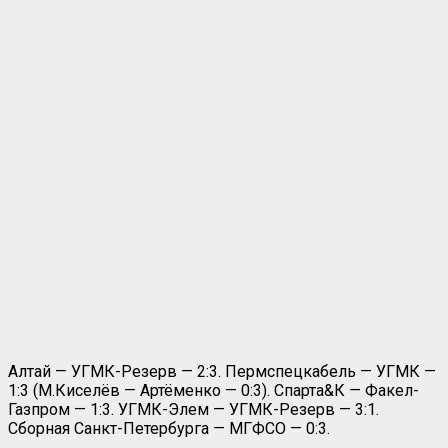
Алтай — УГМК-Резерв — 2:3. Пермспецкабель — УГМК —
1:3 (М.Киселёв — Артёменко — 0:3). Спарта&К — Факел-
Газпром — 1:3. УГМК-Элем — УГМК-Резерв — 3:1.
Сборная Санкт-Петербурга — МГФСО — 0:3.