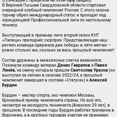
В Верхней Пышме Свердловской области стартовал
очередной клубный чемпионат России. С этого сезона
турнир обрёл международный статус и проходит под
юрисдикцией Профессиональной лиги по настольному
теннису.
Выступающий в премьер-лиге второй сезон КНТ
«Липецк» преподнёс сюрприз. Представляющая наш
регион команда одержала две победы в пяти матчах —
ровно столько же, сколько за весь прошлый чемпионат!
Состав дружины в межсезонье слегка изменился.
Покинули команду ветеран
Денис Гаврилов
и
Павел
Линёв
, на смену которым пришли
Святослав Уразов
(он
выступал за липчан в сезонах-2022/24, а прошлый
чемпионат завершал в составе «Статуса») и
Алексей
Бурдин
.
Бурдин — мастер спорта, экс-чемпион Москвы,
бронзовый призёр чемпионата страны. Но всё это,
несмотря на молодость теннисиста (Алексею 29 лет), в
прошлом. В последние годы Бурдин работал тренером в
Воронеже, а в крупных турнирах участия не принимал.