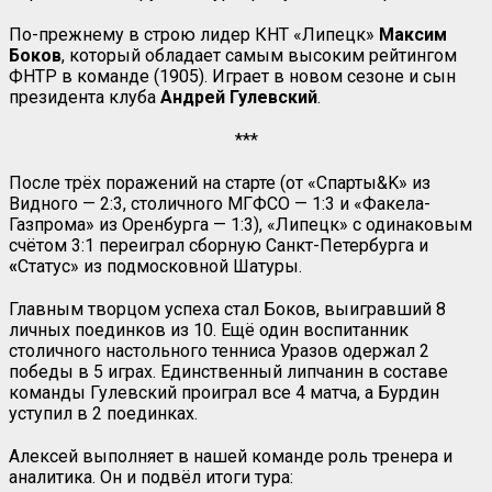
По-прежнему в строю лидер КНТ «Липецк»
Максим
Боков
, который обладает самым высоким рейтингом
ФНТР в команде (1905). Играет в новом сезоне и сын
президента клуба
Андрей Гулевский
.
***
После трёх поражений на старте (от «Спарты&K» из
Видного — 2:3, столичного МГФСО — 1:3 и «Факела-
Газпрома» из Оренбурга — 1:3), «Липецк» с одинаковым
счётом 3:1 переиграл сборную Санкт-Петербурга и
«
Статус» из подмосковной Шатуры.
Главным творцом успеха стал Боков, выигравший 8
личных поединков из 10. Ещё один воспитанник
столичного настольного тенниса Уразов одержал 2
победы в 5 играх. Единственный липчанин в составе
команды Гулевский проиграл все 4 матча, а Бурдин
уступил в 2 поединках.
Алексей выполняет в нашей команде роль тренера и
аналитика. Он и подвёл итоги тура: