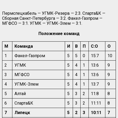
Пермспецкабель — УГМК-Резерв — 2:3. Спарта&К —
Сборная Санкт-Петербурга — 3:2. Факел-Газпром —
МГФСО — 3:1. УГМК — УГМК-Элем — 3:1.
Положение команд
М
Команда
И
В
П
С:О
О
1
Факел-Газпром
5
5
0
15:7
10
2
УГМК
5
4
1
13:6
9
3
МГФСО
5
4
1
13:6
9
4
УГМК-Элем
5
4
1
13:7
9
5
Алтай
5
3
2
11:8
8
6
Спарта&К
5
3
2
11:11
8
7
Липецк
5
2
3
10:11
7