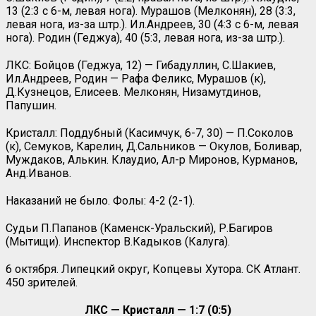
13 (2:3 с 6-м, левая нога). Мурашов (Мелконян), 28 (3:3,
левая нога, из-за штр.). Ил.Андреев, 30 (4:3 с 6-м, левая
нога). Родин (Геджуа), 40 (5:3, левая нога, из-за штр.).
ЛКС: Бойцов (Геджуа, 12) — Гибадуллин, С.Шакиев,
Ил.Андреев, Родин — Рафа Феликс, Мурашов (к),
Д.Кузнецов, Елисеев. Мелконян, Низамутдинов,
Папушин.
Кристалл: Поддубный (Касимчук, 6-7, 30) — П.Соколов
(к), Семуков, Карелин, Д.Сальников — Окулов, Боливар,
Муждаков, Алькин. Клаудио, Ал-р Миронов, Курманов,
Анд.Иванов.
Наказаний не было. Фолы: 4-2 (2-1).
Судьи П.Папанов (Каменск-Уральский), Р.Багиров
(Мытищи). Инспектор В.Кадыков (Калуга).
6 октября. Липецкий округ, Копцевы Хутора. СК Атлант.
450 зрителей.
ЛКС — Кристалл — 1:7 (0:5)