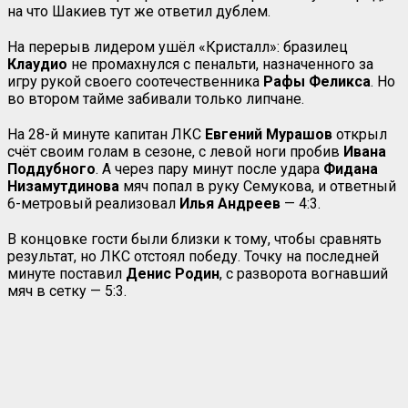
на что Шакиев тут же ответил дублем.
На перерыв лидером ушёл «Кристалл»: бразилец
Клаудио
не промахнулся с пенальти, назначенного за
игру рукой своего соотечественника
Рафы Феликса
. Но
во втором тайме забивали только липчане.
На 28-й минуте капитан ЛКС
Евгений Мурашов
открыл
счёт своим голам в сезоне, с левой ноги пробив
Ивана
Поддубного
. А через пару минут после удара
Фидана
Низамутдинова
мяч попал в руку Семукова, и ответный
6-метровый реализовал
Илья
Андреев
— 4:3.
В концовке гости были близки к тому, чтобы сравнять
результат, но ЛКС отстоял победу. Точку на последней
минуте поставил
Денис Родин
, с разворота вогнавший
мяч в сетку — 5:3.