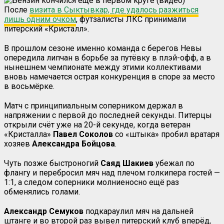
После
визита в Сыктывкар, где удалось разжиться
лишь одним очком
, футзалисты ЛКС принимали
питерский «Кристалл».
В прошлом сезоне именно команда с берегов Невы
опередила липчан в борьбе за путёвку в плэй-офф, а в
нынешнем чемпионате между этими коллективами
вновь намечается острая конкуренция в споре за место
в восьмёрке.
Матч с принципиальным соперником держал в
напряжении с первой до последней секунды. Питерцы
открыли счёт уже на 20-й секунде, когда ветеран
«Кристалла»
Павел Соколов
со «штыка» пробил вратаря
хозяев
Александра Бойцова
.
Чуть позже быстроногий
Саяд Шакиев
убежал по
флангу и перебросил мяч над плечом голкипера гостей —
1:1, а следом соперники молниеносно ещё раз
обменялись голами.
Александр Семуков
подкараулил мяч на дальней
штанге и во второй раз вывел питерский клуб вперёд,