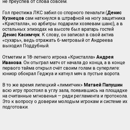
не преуспев от слова совсем.
Гол престижа ЛКС забил со спорного пенальти (
Денис
Кузнецов
сам наткнулся в штрафной на ногу защитника
«Кристалла», но арбитры подарили хозяевам шанс), а в
остальных эпизодах на высоте был вратарь гостей
Денис Касимчук
. К слову, он записал в свой актив
«сухарь», ведь отражать 6-метровый от Андреева
выходил Поддубный.
Отметим и 18-летнего игрока «Кристалла»
Андрея
Иванова
. Он отыграл матч от начала до конца, а в конце
первого тайма открыл счёт своим голам в суперлиге:
юниор обокрал Геджуа и катнул мяч в пустые ворота.
В то же время липецкий «лимитчик»
Матвей Папушин
всю игру простоял в углу зала, появившись на площадке
на считанные мгновенья — ради регламента и протокола.
Это к вопросу о доверии молодым игрокам и системе их
подготовки.