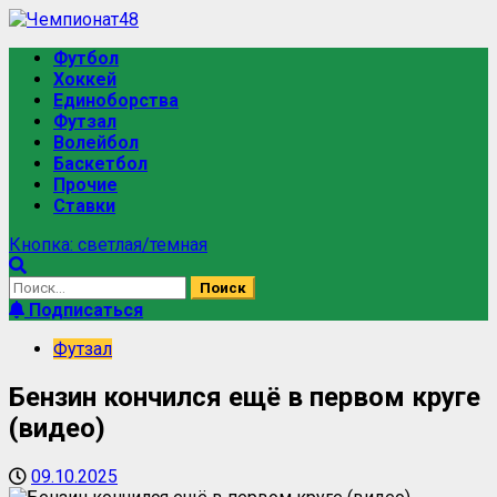
Футбол
Хоккей
Единоборства
Футзал
Волейбол
Баскетбол
Прочие
Ставки
Кнопка: светлая/темная
Подписаться
Футзал
Бензин кончился ещё в первом круге
(видео)
09.10.2025