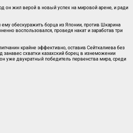
од он жил верой в новый успех на мировой арене, и ради
 ему обескуражить борца из Японии, против Шкарина
ненно воспользовался, проведя накат и заработав три
липчанин крайне эффективно, оставив Сейткалиева без
д занавес схватки казахский борец в изнеможении
ь он уже двукратный победитель первенства мира, среди