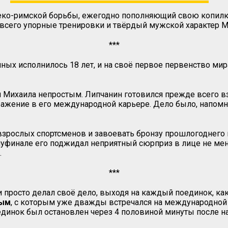
реко-римской борьбы, ежегодно пополняющий свою копилк
всего упорные тренировки и твёрдый мужской характер Ми
***
ых исполнилось 18 лет, и на своё первое первенство мира
я Михаила непростым. Липчанин готовился прежде всего в
ражение в его международной карьере. Дело было, напом
взрослых спортсменов и завоевать бронзу прошлогоднего 
олуфинале его поджидал неприятный сюрприз в лице не мен
.
***
 просто делал своё дело, выходя на каждый поединок, ка
вым
, с которым уже дважды встречался на международной а
единок был остановлен через 4 половиной минуты после н