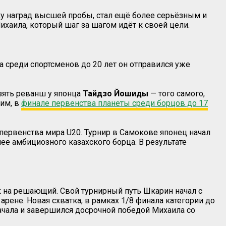
у наград высшей пробы, стал ещё более серьёзным и
хаила, который шаг за шагом идёт к своей цели.
 среди спортсменов до 20 лет он отправился уже
зять реванш у японца
Тайдзо Йошиды
— того самого,
ним, в
финале первенства планеты среди борцов до 17
первенства мира U20. Турнир в Самокове японец начал
ее амбициозного казахского борца. В результате
к на решающий. Свой турнирный путь Шкарин начал с
рене. Новая схватка, в рамках 1/8 финала категории до
ачала и завершился досрочной победой Михаила со