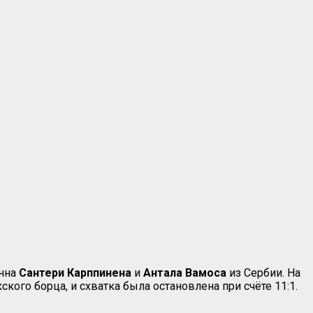
инна
Сантери Карппинена
и
Антала Вамо
c
а
из Сербии. На
ого борца, и схватка была остановлена при счёте 11:1.