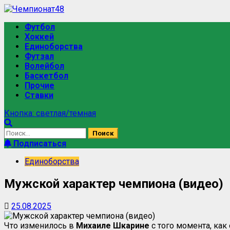
Футбол
Хоккей
Единоборства
Футзал
Волейбол
Баскетбол
Прочие
Ставки
Кнопка: светлая/темная
Подписаться
Единоборства
Мужской характер чемпиона (видео)
25.08.2025
Что изменилось в
Михаиле Шкарине
с того момента, как