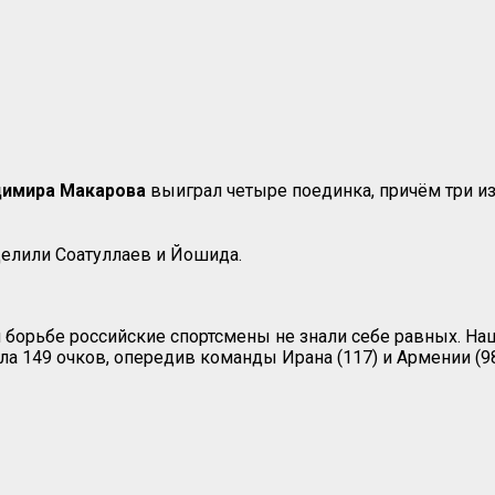
димира Макарова
выиграл четыре поединка, причём три из
делили Соатуллаев и Йошида.
й борьбе российские спортсмены не знали себе равных. Н
 149 очков, опередив команды Ирана (117) и Армении (98