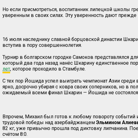
Но если присмотреться, воспитанник липецкой школы г
уверенным в своих силах. Эту уверенность дают прежде 
16 июля наследнику славной борцовской династии Шкарин
вступив в пору совершеннолетия.
Турнир в болгарском городке Самоков представлялся дл
который два года назад нанёс Шкарину единственное по
лет
, которое проходило в Стамбуле.
С тех пор Йошида успел выиграть чемпионат Азии среди 
ярко, досрочно убирая с ковра своих соперников, но в п
ожидаемый всеми финал Шкарин — Йошида не состоялся
Впрочем, Михаил был готов к любому повороту событий и
трудовой победы над азербайджанцем
Эльмином Алие
82 кг, уже привычно прошла под диктовку липчанина. По
счётом 8:0.