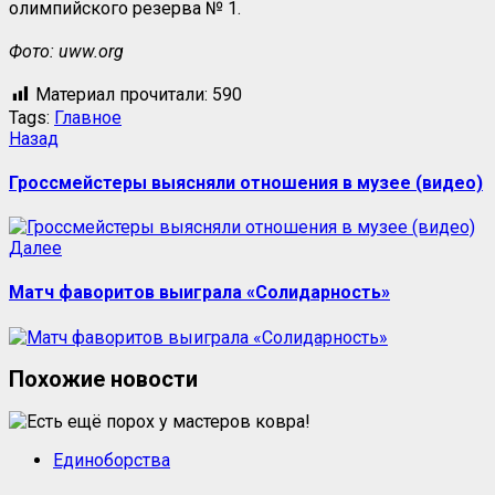
олимпийского резерва № 1.
Фото:
uww
.
org
Материал прочитали:
590
Tags:
Главное
Назад
Гроссмейстеры выясняли отношения в музее (видео)
Далее
Матч фаворитов выиграла «Солидарность»
Похожие новости
Единоборства