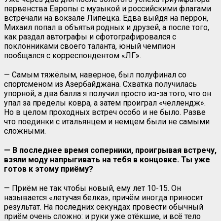
первенства Европы с музыкой и российскими флагами
встречали на вокзале Липецка. Едва выйдя на перрон,
Михаил попал в объятья родных и друзей, а после того,
как раздал автографы и сфотографировался с
поклонниками своего таланта, юный чемпион
пообщался с корреспондентом «ЛГ».
— Самым тяжёлым, наверное, был полуфинал со
спортсменом из Азербайджана. Схватка получилась
упорной, а два балла я получил просто из-за того, что он
упал за пределы ковра, а затем проиграл «челлендж».
Но в целом проходных встреч особо и не было. Разве
что поединки с итальянцем и немцем были не самыми
сложными.
— В последнее время соперники, проигрывая встречу,
взяли моду напрыгивать на тебя в концовке. Ты уже
готов к этому приёму?
— Приём не так чтобы новый, ему лет 10-15. Он
называется «летучая белка», причём иногда приносит
результат. На последних секундах провести обычный
приём очень сложно: и руки уже отёкшие, и всё тело