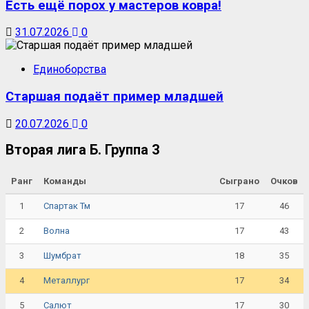
Есть ещё порох у мастеров ковра!
31.07.2026
0
Единоборства
Старшая подаёт пример младшей
20.07.2026
0
Вторая лига Б. Группа 3
Ранг
Команды
Сыграно
Очков
1
17
46
Спартак Тм
2
17
43
Волна
3
18
35
Шумбрат
4
17
34
Металлург
5
17
30
Салют