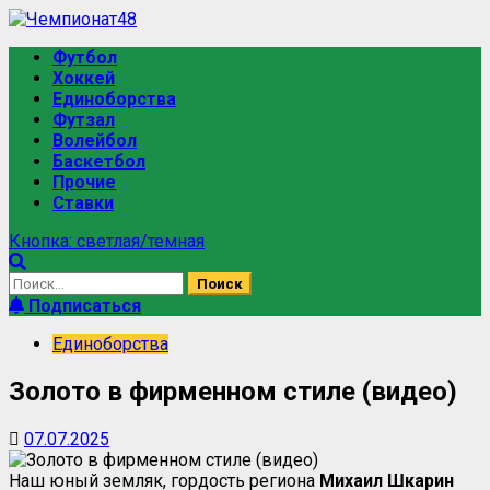
Футбол
Хоккей
Единоборства
Футзал
Волейбол
Баскетбол
Прочие
Ставки
Кнопка: светлая/темная
Подписаться
Единоборства
Золото в фирменном стиле (видео)
07.07.2025
Наш юный земляк, гордость региона
Михаил Шкарин