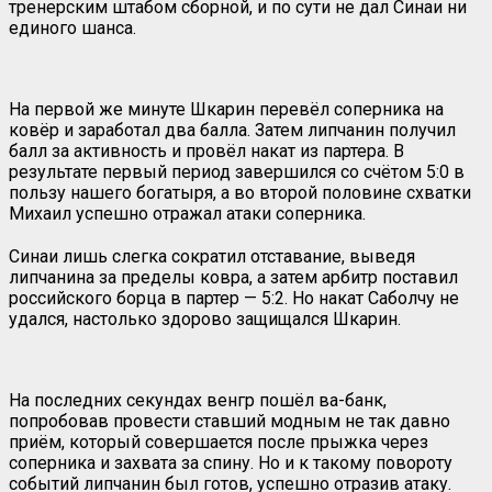
тренерским штабом сборной, и по сути не дал Синаи ни
единого шанса.
На первой же минуте Шкарин перевёл соперника на
ковёр и заработал два балла. Затем липчанин получил
балл за активность и провёл накат из партера. В
результате первый период завершился со счётом 5:0 в
пользу нашего богатыря, а во второй половине схватки
Михаил успешно отражал атаки соперника.
Синаи лишь слегка сократил отставание, выведя
липчанина за пределы ковра, а затем арбитр поставил
российского борца в партер — 5:2. Но накат Саболчу не
удался, настолько здорово защищался Шкарин.
На последних секундах венгр пошёл ва-банк,
попробовав провести ставший модным не так давно
приём, который совершается после прыжка через
соперника и захвата за спину. Но и к такому повороту
событий липчанин был готов, успешно отразив атаку.