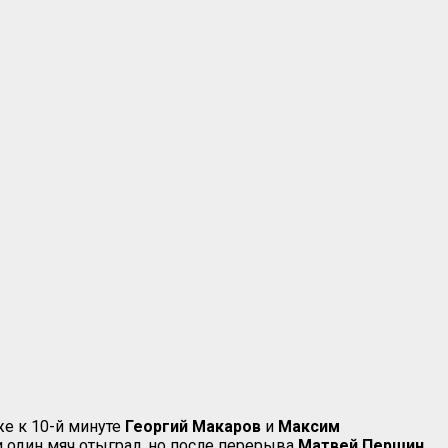
же к 10-й минуте
Георгий Макаров
и
Максим
и один мяч отыграл, но после перерыва
Матвей Першин