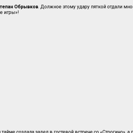
тепан Обрывков
. Должное этому удару пяткой отдали мно
е игры»!
тайме создала задел в гостевой встрече со «Строгино», а 