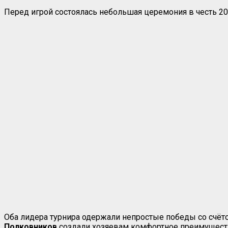
Перед игрой состоялась небольшая церемония в честь 20
Оба лидера турнира одержали непростые победы со счёто
Полковников
создали хозяевам комфортное преимуществ