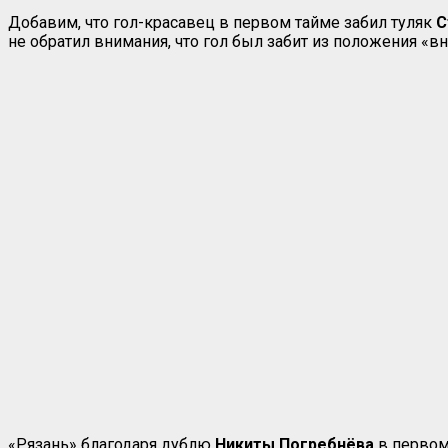
Добавим, что гол-красавец в первом тайме забил туляк
С
не обратил внимания, что гол был забит из положения «вн
«Рязань» благодаря дублю
Никиты Погребнёва
в первом 