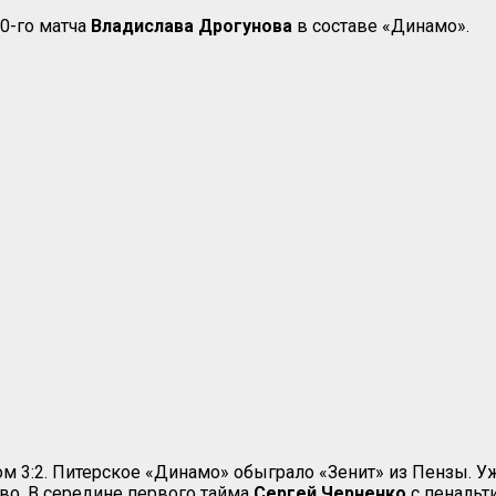
0-го матча
Владислава
Дрогунова
в составе «Динамо».
м 3:2. Питерское «Динамо» обыграло «Зенит» из Пензы. У
о. В середине первого тайма
Сергей Черненко
с пенальт