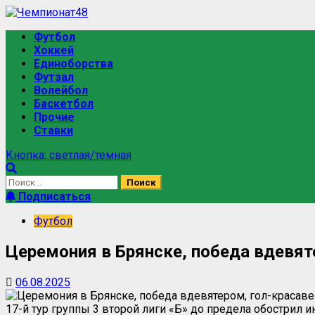
Футбол
Хоккей
Единоборства
Футзал
Волейбол
Баскетбол
Прочие
Ставки
Кнопка: светлая/темная
Подписаться
Футбол
Церемония в Брянске, победа вдевяте
06.08.2025
17-й тур группы 3 второй лиги «Б» до предела обострил и